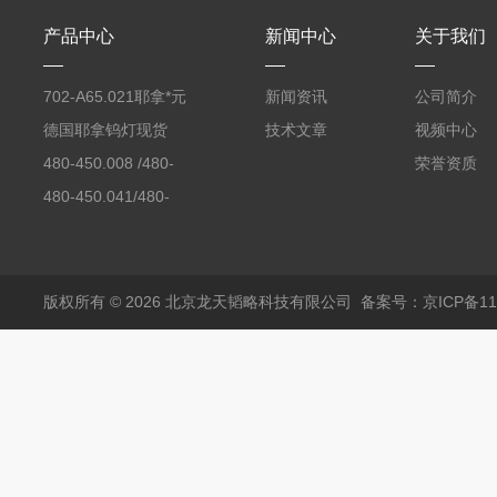
产品中心
新闻中心
关于我们
702-A65.021耶拿*元
新闻资讯
公司简介
素分析仪反应罐
德国耶拿钨灯现货
技术文章
视频中心
480-450.008 /480-
荣誉资质
450.008C耶拿镉Cd空
480-450.041/480-
心阴极灯（*）
450.041C德国耶拿原
装空心阴极灯钾K现货
包邮
版权所有 © 2026 北京龙天韬略科技有限公司
备案号：京ICP备110