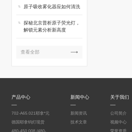
原子吸收雾化器应如何清洗
探秘北京普析原子荧光灯，
解锁元素分析新高度
查看全部
产品中心
新闻中心
关于我们
702-A65.021耶拿*元
新闻资讯
公司简介
素分析仪反应罐
德国耶拿钨灯现货
技术文章
视频中心
480-450.008 /480-
荣誉资质