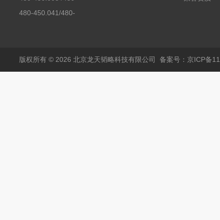
450.008C耶拿镉Cd空
480-450.041/480-
心阴极灯（*）
450.041C德国耶拿原
装空心阴极灯钾K现货
包邮
版权所有 © 2026 北京龙天韬略科技有限公司
备案号：京ICP备110