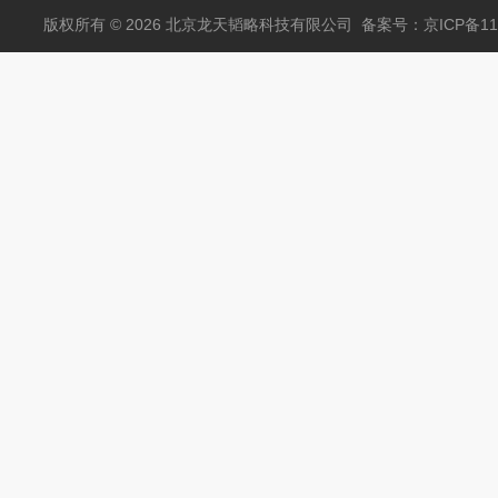
包邮
版权所有 © 2026 北京龙天韬略科技有限公司
备案号：京ICP备110