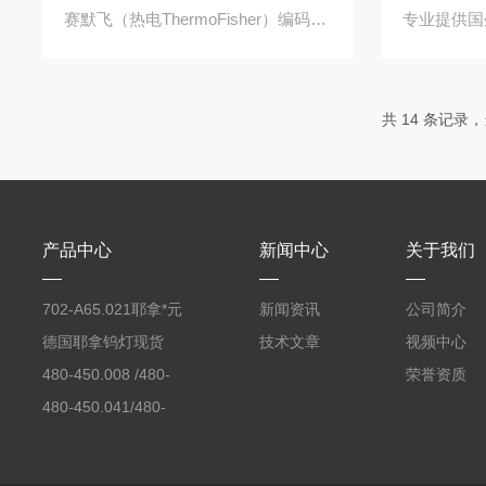
赛默飞（热电ThermoFisher）编码空心阴极灯货号：美国热电元素灯赛默飞进...
共 14 条记录，
产品中心
新闻中心
关于我们
702-A65.021耶拿*元
新闻资讯
公司简介
素分析仪反应罐
德国耶拿钨灯现货
技术文章
视频中心
480-450.008 /480-
荣誉资质
450.008C耶拿镉Cd空
480-450.041/480-
心阴极灯（*）
450.041C德国耶拿原
装空心阴极灯钾K现货