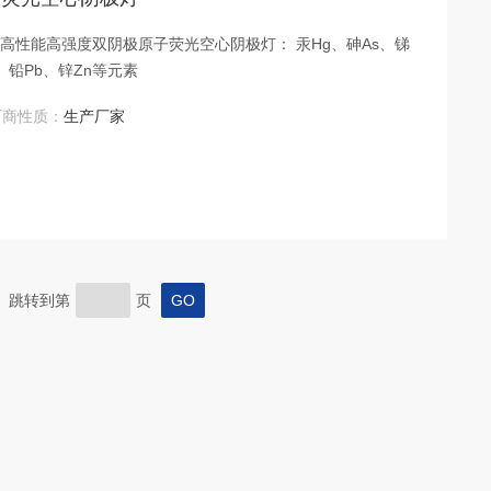
锑
e、铅Pb、锌Zn等元素
厂商性质：
生产厂家
页 跳转到第
页