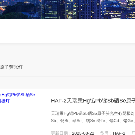
瑞原子荧光灯
HAF-2天瑞汞Hg铅Pb锑Sb硒S
天瑞汞Hg铅Pb锑Sb硒Se原子荧光空心阴极
Sb、铋Bi、硒Se、锡Sn 碲Te、镉Cd、锗G
更新日期：
2025-08-22
型号：
HAF-2