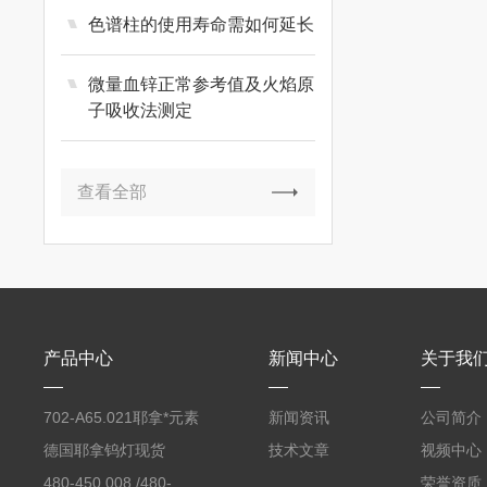
色谱柱的使用寿命需如何延长
微量血锌正常参考值及火焰原
子吸收法测定
查看全部
产品中心
新闻中心
关于我
702-A65.021耶拿*元素
新闻资讯
公司简介
分析仪反应罐
德国耶拿钨灯现货
技术文章
视频中心
480-450.008 /480-
荣誉资质