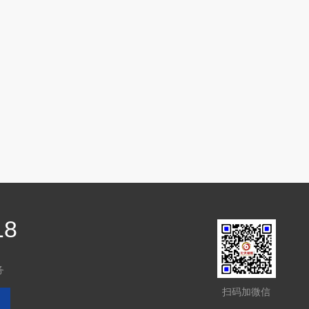
18
务
扫码加微信