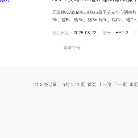
天瑞砷As铋Bi镉Cd锗Ge原子荧光空心阴极灯 高性能高强度双阴极原子荧光空心阴极灯： 汞Hg、砷As、
Sb、铋Bi、硒Se、锡Sn 碲Te、镉Cd、锗G
更新日期：
2025-08-22
型号：
HAF-2
查看详情
共 3 条记录，当前 1 / 1 页 首页 上一页 下一页 末