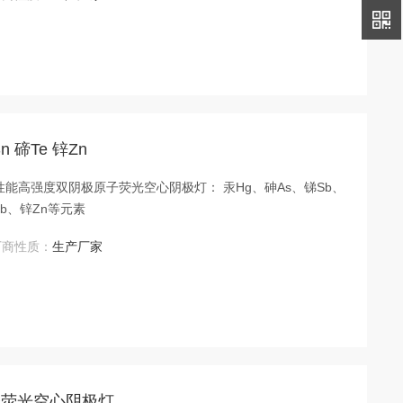
碲Te 锌Zn
Pb、锌Zn等元素
厂商性质：
生产厂家
原子荧光空心阴极灯