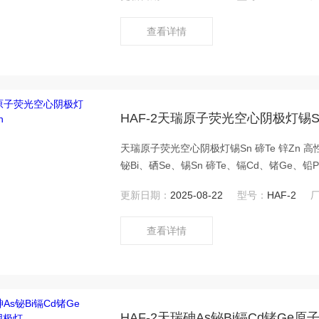
查看详情
HAF-2天瑞原子荧光空心阴极灯锡Sn 
天瑞原子荧光空心阴极灯锡Sn 碲Te 锌Zn 高性能高强度双阴极原子荧光空心阴极灯： 汞Hg、砷As、锑Sb、
铋Bi、硒Se、锡Sn 碲Te、镉Cd、锗Ge、铅
更新日期：
2025-08-22
型号：
HAF-2
查看详情
HAF-2天瑞砷As铋Bi镉Cd锗Ge