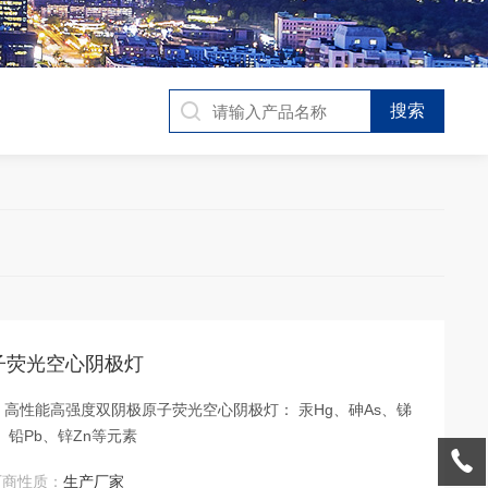
e原子荧光空心阴极灯
灯 高性能高强度双阴极原子荧光空心阴极灯： 汞Hg、砷As、锑
e、铅Pb、锌Zn等元素
厂商性质：
生产厂家