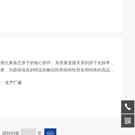
待测元素基态原子的核心部件，其质量直接关系到原子化效率，
成果，为获得优良的特定的耐抗性和热特性而采用特殊的高品质
列石墨原子化器，具有灵敏度高、精度好、重现性好、使用寿命
质：
生产厂家
能达到国内外*水平。上海天美石墨管
页 跳转到第
页