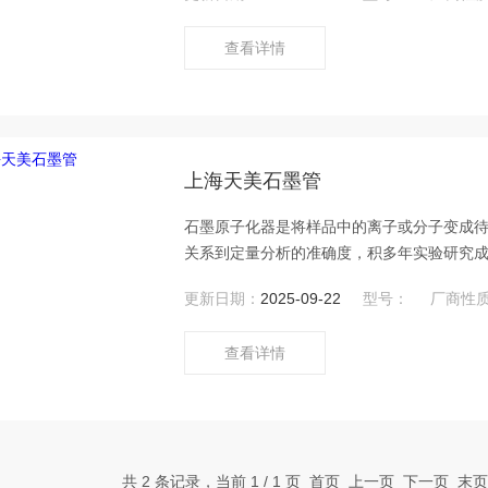
家配套的产品外，还向销往世界各地。
查看详情
上海天美石墨管
石墨原子化器是将样品中的离子或分子变成
关系到定量分析的准确度，积多年实验研究
石墨基础材料经过特殊工艺研制而成的LT系
更新日期：
2025-09-22
型号：
厂商性
长、性价比高的特点，其各项测试性能指标均
查看详情
共 2 条记录，当前 1 / 1 页 首页 上一页 下一页 末