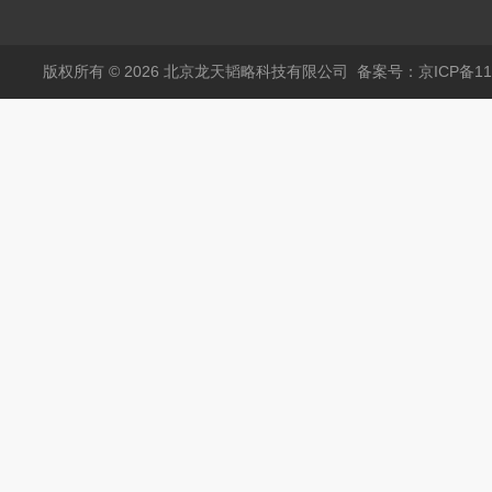
心阴极灯（*）
450.041C德国耶拿原
装空心阴极灯钾K现货
包邮
版权所有 © 2026 北京龙天韬略科技有限公司
备案号：京ICP备110