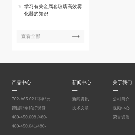
学习有关金属套玻璃高效雾
化器的知识
查看全部
产品中心
新闻中心
关于我们
702-A65.021耶拿*元
新闻资讯
公司简介
素分析仪反应罐
德国耶拿钨灯现货
技术文章
视频中心
480-450.008 /480-
荣誉资质
450.008C耶拿镉Cd空
480-450.041/480-