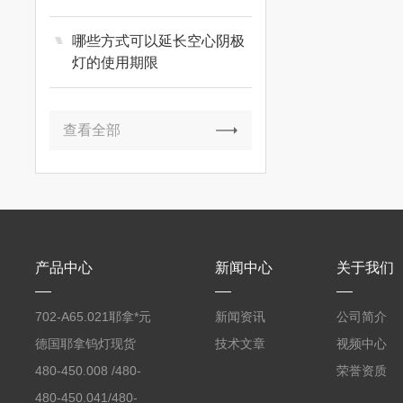
哪些方式可以延长空心阴极
灯的使用期限
查看全部
产品中心
新闻中心
关于我们
702-A65.021耶拿*元
新闻资讯
公司简介
素分析仪反应罐
德国耶拿钨灯现货
技术文章
视频中心
480-450.008 /480-
荣誉资质
450.008C耶拿镉Cd空
480-450.041/480-