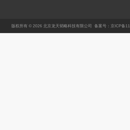
心阴极灯（*）
450.041C德国耶拿原
装空心阴极灯钾K现货
包邮
版权所有 © 2026 北京龙天韬略科技有限公司
备案号：京ICP备110