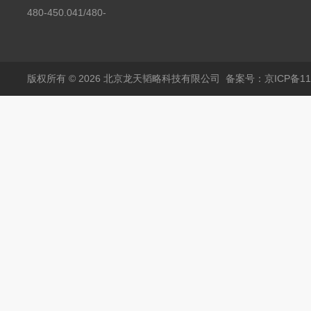
450.008C耶拿镉Cd空
480-450.041/480-
心阴极灯（*）
450.041C德国耶拿原
装空心阴极灯钾K现货
包邮
版权所有 © 2026 北京龙天韬略科技有限公司
备案号：京ICP备110