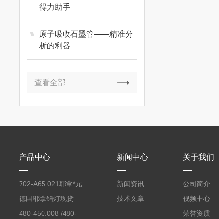
得力助手
原子吸收石墨管——精准分
析的利器
查看全部
产品中心
新闻中心
关于我们
702-A65.021耶拿*元
新闻资讯
公司简介
素分析仪反应罐
德国耶拿钨灯现货
技术文章
视频中心
480-450.008 /480-
荣誉资质