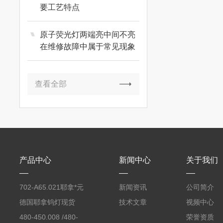
要工艺特点
原子荧光灯两端亮中间不亮
在维修故障中属于常见现象
查看全部
产品中心
新闻中心
关于我们
702-A65.021耶拿*元
新闻资讯
公司简介
素分析仪反应罐
德国耶拿钨灯现货
技术文章
视频中心
480-450.008 /480-
荣誉资质