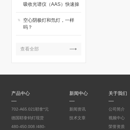
吸收光谱仪（AAS）快速操
作指南（石墨炉）
空心阴极灯和氘灯，一样
吗？
查看全部
产品中心
新闻中心
关于我们
702-A65.021耶拿*元
新闻资讯
公司简介
素分析仪反应罐
德国耶拿钨灯现货
技术文章
视频中心
480-450.008 /480-
荣誉资质