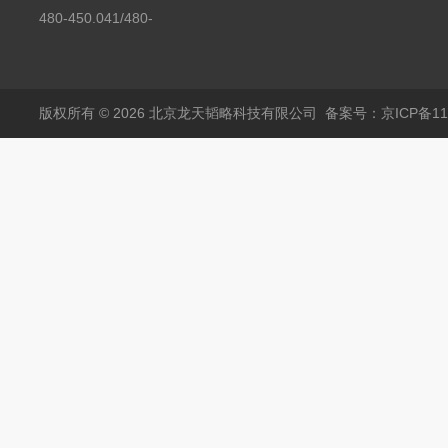
450.008C耶拿镉Cd空
480-450.041/480-
心阴极灯（*）
450.041C德国耶拿原
装空心阴极灯钾K现货
包邮
版权所有 © 2026 北京龙天韬略科技有限公司
备案号：京ICP备110