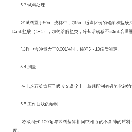
5.3
试料处理
将试料置于
50mL
烧杯中，加
5mL
适当比例的硝酸和盐酸
10mL
盐酸（
1+1
），加热溶解盐类，冷却后转移至
50mL
容量
试样中含砷量大于
0.001%
时，稀释
5
～
10
倍后测定。
5.4
测量
在电热石英管原子吸收光谱仪上，将现配制的硼氢化钾溶
5.5
工作曲线的绘制
称取
5
份
0.1000g
与试料基体相同或相近的不含砷的试料
度。