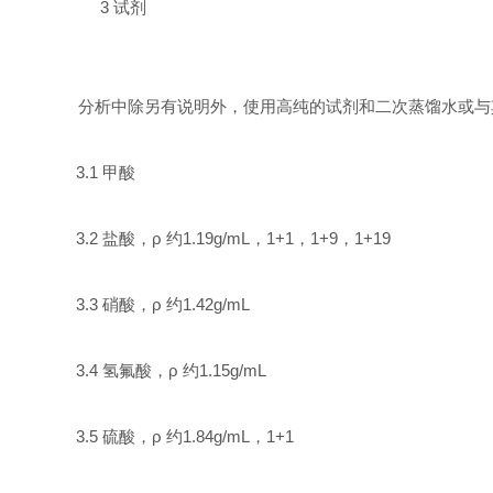
3
试剂
分析中除另有说明外，使用高纯的试剂和二次蒸馏水或与
3.1
甲酸
3.2
盐酸，ρ 约
1.19g/mL
，
1+1
，
1+9
，
1+19
3.3
硝酸，ρ 约
1.42g/mL
3.4
氢氟酸，ρ 约
1.15g/mL
3.5
硫酸，ρ 约
1.84g/mL
，
1+1