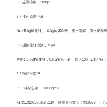
3.6
硫脲溶液，
200g/L
3.7
预还原剂溶液
称取
5.0g
碘化钾，
10.0g
抗坏血酸，用水溶解，用水稀释
3.8
硼氢化钾溶液，
15g/L
称取
1.5 g
硼氢化钾，
0.5 g
氢氧化钾，加入
100mL
水溶解，
3.9
砷标准溶液
3.9.1
砷储备液，
1000
μ
g/mL
称取
1.3203g
三氧化二砷（砷质量分数大于
99.95%
），至