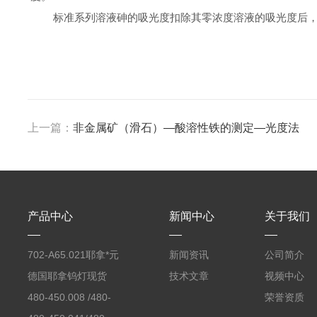
标准系列溶液砷的吸光度扣除其零浓度溶液的吸光度后
上一篇：
非金属矿（滑石）—酸溶性铁的测定—光度法
产品中心
新闻中心
关于我们
702-A65.021耶拿*元
新闻资讯
公司简介
素分析仪反应罐
德国耶拿钨灯现货
技术文章
视频中心
480-450.008 /480-
荣誉资质