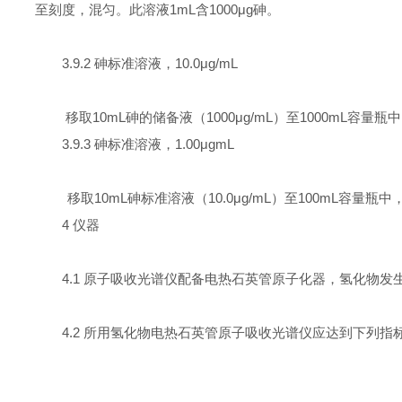
至刻度，混匀。此溶液
1mL
含
1000
μ
g
砷。
3.9.2
砷标准溶液，
10.0
μ
g/mL
移取
10mL
砷的储备液（
1000
μ
g/mL
）至
1000mL
容量瓶中
3.9.3
砷标准溶液，
1.00
μ
gmL
移取
10mL
砷标准溶液（
10.0
μ
g/mL
）至
100mL
容量瓶中
4
仪器
4.1
原子吸收光谱仪配备电热石英管原子化器，氢化物发
4.2
所用氢化物电热石英管原子吸收光谱仪应达到下列指