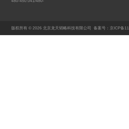
450.008C耶拿镉Cd空
480-450.041/480-
心阴极灯（*）
450.041C德国耶拿原
装空心阴极灯钾K现货
包邮
版权所有 © 2026 北京龙天韬略科技有限公司
备案号：京ICP备110