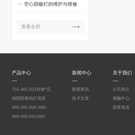
空心阴极灯的维护与维修
查看全部
产品中心
新闻中心
关于我们
702-A65.021耶拿*元
新闻资讯
公司简介
素分析仪反应罐
德国耶拿钨灯现货
技术文章
视频中心
480-450.008 /480-
荣誉资质
450.008C耶拿镉Cd空
480-450.041/480-
心阴极灯（*）
450.041C德国耶拿原
装空心阴极灯钾K现货