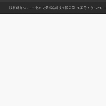
包邮
版权所有 © 2026 北京龙天韬略科技有限公司
备案号：京ICP备110