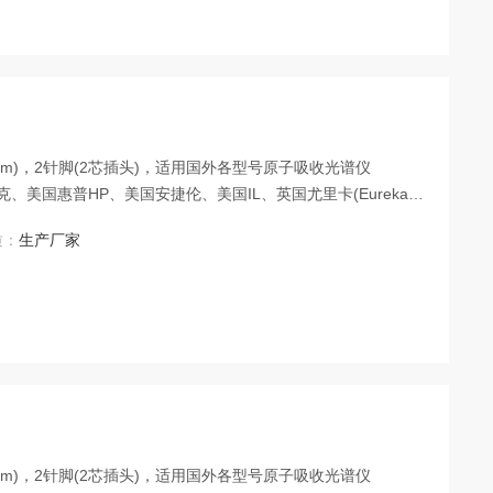
”(38mm)，2针脚(2芯插头)，适用国外各型号原子吸收光谱仪
、美国惠普HP、美国安捷伦、美国IL、英国尤里卡(Eureka
本日立、日本岛津、德国耶拿、加拿大欧罗拉、等仪器厂家生产的各型
质：
生产厂家
Tm元素空心阴极灯
”(38mm)，2针脚(2芯插头)，适用国外各型号原子吸收光谱仪