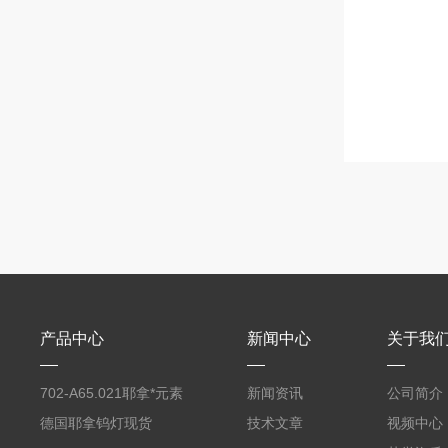
产品中心
新闻中心
关于我
702-A65.021耶拿*元素
新闻资讯
公司简介
分析仪反应罐
德国耶拿钨灯现货
技术文章
视频中心