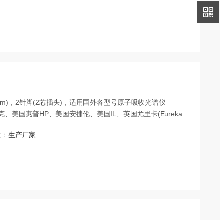
b元素空心阴极灯
”(38mm)，2针脚(2芯插头)，适用国外各型号原子吸收光谱仪
、美国惠普HP、美国安捷伦、美国IL、英国尤里卡(Eureka
本日立、日本岛津、德国耶拿、加拿大欧罗拉、等仪器厂家生产的各型
质：
生产厂家
Y元素空心阴极灯