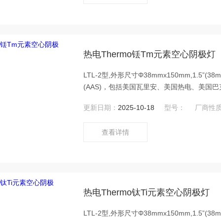
热电Thermo铥Tm元素空心阴极灯
LTL-2型,外形尺寸Φ38mmx150mm,1.5
(AAS)，包括美国瓦里安、美国热电、美国巴克
Video)、英国PU、澳大利亚GBC、日
更新日期：
2025-10-18
型号：
厂商性
号原子吸收光谱仪(AAS)。热电Thermo铥
查看详情
热电Thermo钛Ti元素空心阴极灯
LTL-2型,外形尺寸Φ38mmx150mm,1.5