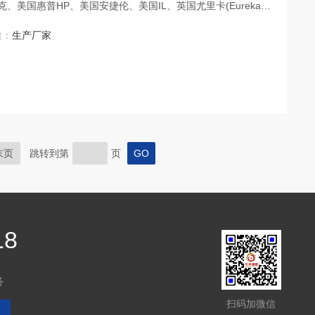
、美国惠普HP、美国安捷伦、美国IL、英国尤里卡(Eureka
本日立、日本岛津、德国耶拿、加拿大欧罗拉、等仪器厂家生产的各型
质：
生产厂家
i元素空心阴极灯
末页
跳转到第
页
18
务
扫码加微信