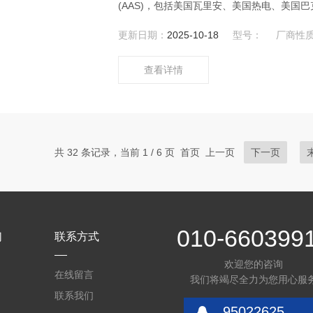
(AAS)，包括美国瓦里安、美国热电、美国巴克
Video)、英国PU、澳大利亚GBC、日
更新日期：
2025-10-18
型号：
厂商性
号原子吸收光谱仪(AAS)。热电Thermo钛T
查看详情
共 32 条记录，当前 1 / 6 页 首页 上一页
下一页
010-660399
们
联系方式
欢迎您的咨询
在线留言
我们将竭尽全力为您用心服
联系我们
95022625