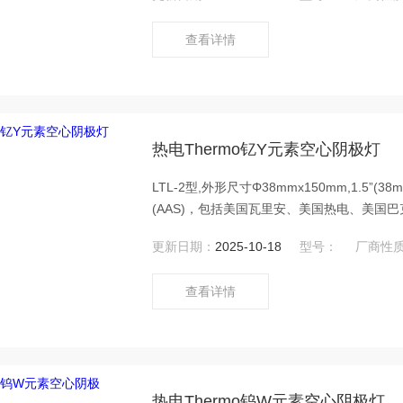
号原子吸收光谱仪(AAS)。热电Thermo镱Y
查看详情
热电Thermo钇Y元素空心阴极灯
LTL-2型,外形尺寸Φ38mmx150mm,1.5
(AAS)，包括美国瓦里安、美国热电、美国巴克
Video)、英国PU、澳大利亚GBC、日
更新日期：
2025-10-18
型号：
厂商性
号原子吸收光谱仪(AAS)。热电Thermo钇
查看详情
热电Thermo钨W元素空心阴极灯