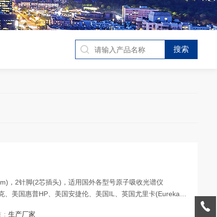
”(38mm)，2针脚(2芯插头)，适用国外各型号原子吸收光谱仪
、美国惠普HP、美国安捷伦、美国IL、英国尤里卡(Eureka
本日立、日本岛津、德国耶拿、加拿大欧罗拉、等仪器厂家生产的各型
质：
生产厂家