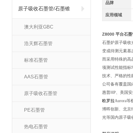
品牌
原子吸收石墨管/石墨锥
应用领域
澳大利亚GBC
Z8000 平台石墨
石墨炉原子吸收
浩天辉石墨管
变成待测元素基
而采用特殊的高
标准石墨管
项测试性能指标
技术、严格的性
AAS石墨管
公司备有覆盖国内
惠普HP、美国安捷
原子吸收石墨管
欧罗拉
Aurora
等
博晖创新、北京
PE石墨管
光等国内原子吸
热电石墨管