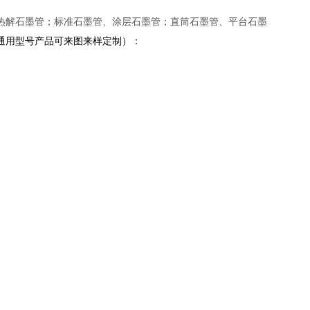
热解石墨管；标准石墨管、涂层石墨管；直筒石墨管、平台石墨
通用型号产品可来图来样定制）：