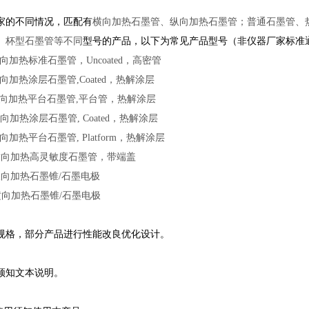
说明：
家的不同情况，匹配有
横向加热石墨管、纵向加热石墨管；普通石墨管、
、杯型石墨管等不同
型号的产品，以下为常见产品型号（非仪器厂家标准
向加热标准石墨管，Uncoated，高密管
向加热涂层石墨管,
Coated
，
热解涂层
向加热平台石墨管,
平台管，热解涂层
向加热涂层石墨管, Coated，热解涂层
加热平台石墨管, Platform，热解涂层
横向加热高灵敏度石墨管，带端盖
向加热石墨锥/石墨电极
向加热石墨锥/石墨电极
规格，部分产品进行性能改良优化设计。
安装：
须知文本说明。
事项：