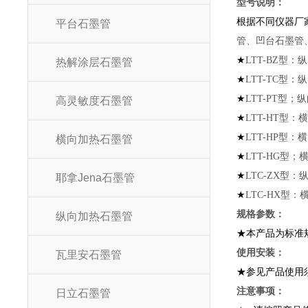
型号
根据不同仪器厂
平台石墨管
管、凹台石墨管
★
LTT-BZ
型：纵
热解涂层石墨管
★
LTT-TC
型：纵
★
LTT-PT
型；纵
高灵敏度石墨管
★
LTT-HT
型：横
★
LTT-HP
型：横向
横向加热石墨管
★
LTT-HG
型；
★
LTC-ZX
型：纵
耶拿Jena石墨管
★
LTC-HX
型：横
规格参数：
纵向加热石墨管
★本产品为标准
使用
瓦里安石墨管
★参见产品使用
注意
日立石墨管