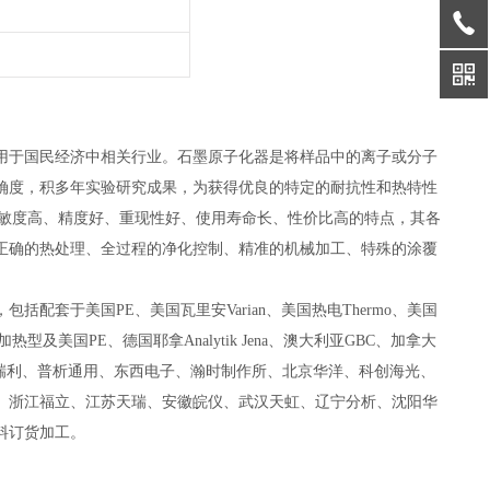
用于国民经济中相关行业。石墨原子化器是将样品中的离子或分子
确度，积多年实验研究成果，为获得优良的特定的耐抗性和热特性
灵敏度高、精度好、重现性好、使用寿命长、性价比高的特点，其各
正确的热处理、全过程的净化控制、精准的机械加工、特殊的涂覆
套于美国PE、美国瓦里安Varian、美国热电Thermo、美国
向加热型及美国PE、德国耶拿Analytik Jena、澳大利亚GBC、加拿大
瑞利、普析通用、东西电子、瀚时制作所、北京华洋、科创海光、
、浙江福立、江苏天瑞、安徽皖仪、武汉天虹、辽宁分析、沈阳华
料订货加工。