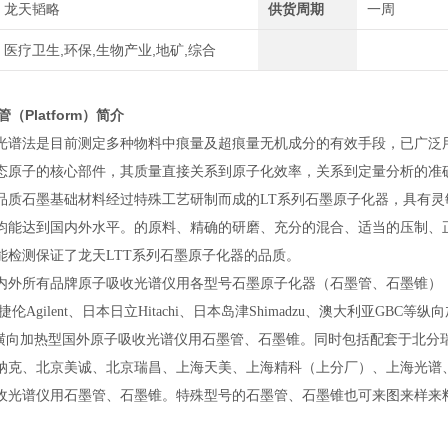
龙天韬略
供货周期
一周
医疗卫生,环保,生物产业,地矿,综合
管（Platform）
简介
光谱法是目前测定多种物料中痕量及超痕量无机成分的有效手段，已广泛
态原子的核心部件，其质量直接关系到原子化效率，关系到定量分析的准
品质石墨基础材料经过特殊工艺研制而成的LT系列石墨原子化器，具有
均能达到国内外水平。的原料、精确的研磨、充分的混合、适当的压制、
能检测保证了龙天LTT系列石墨原子化器的品质。
外所有品牌原子吸收光谱仪用各型号石墨原子化器（石墨管、石墨锥），包括配
伦Agilent、日本日立Hitachi、日本岛津Shimadzu、澳大利亚GBC等纵
横向加热型国外原子吸收光谱仪用石墨管、石墨锥。同时包括配套于北分
纳克、北京美诚、北京瑞昌、上海天美、上海精科（上分厂）、上海光谱
收光谱仪用石墨管、石墨锥。特殊型号的石墨管、石墨锥也可来图来样来