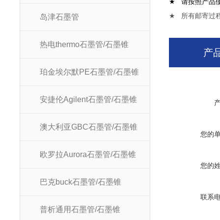
★
请按照产品
★
所有邮寄过
岛津石墨管
热电thermo石墨管/石墨锥
产
珀金埃尔默PE石墨管/石墨锥
安捷伦Agilent石墨管/石墨锥
澳大利亚GBC石墨管/石墨锥
您的
欧罗拉Aurora石墨管/石墨锥
您的
巴克buck石墨管/石墨锥
联系
普析通用石墨管/石墨锥