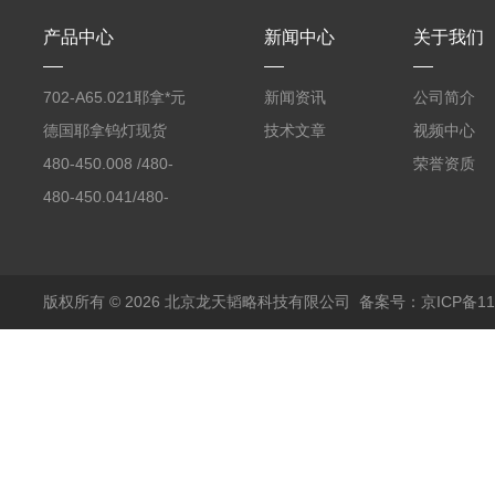
产品中心
新闻中心
关于我们
702-A65.021耶拿*元
新闻资讯
公司简介
素分析仪反应罐
德国耶拿钨灯现货
技术文章
视频中心
480-450.008 /480-
荣誉资质
450.008C耶拿镉Cd空
480-450.041/480-
心阴极灯（*）
450.041C德国耶拿原
装空心阴极灯钾K现货
包邮
版权所有 © 2026 北京龙天韬略科技有限公司
备案号：京ICP备110