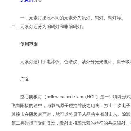
元素灯
分类
一，元素灯按照不同的元素分为氘灯、钨灯、镉灯等。
二，元素灯还分为编码灯和非编码灯。
使用范围
元素灯适用于电泳仪、色谱仪、紫外分光光度计、原子吸
广义
空心阴极灯（hollow cathode lamp,HC
飞向阳极的途中，与载气原子碰撞并使之电离，放出二次电子
其撞击在阴极表面时，就可以将原子从晶格中溅射出来。除溅
第二类碰撞而受到激发，发射出相应元素的特征的共振辐射。