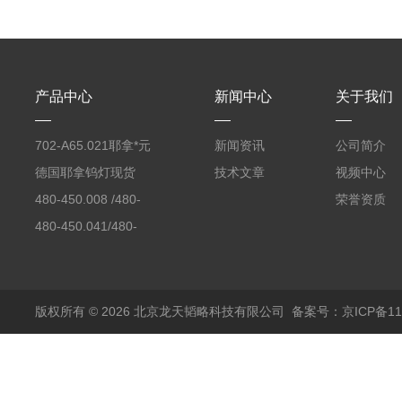
产品中心
新闻中心
关于我们
702-A65.021耶拿*元
新闻资讯
公司简介
素分析仪反应罐
德国耶拿钨灯现货
技术文章
视频中心
480-450.008 /480-
荣誉资质
450.008C耶拿镉Cd空
480-450.041/480-
心阴极灯（*）
450.041C德国耶拿原
装空心阴极灯钾K现货
包邮
版权所有 © 2026 北京龙天韬略科技有限公司
备案号：京ICP备110