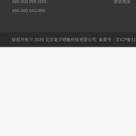
480-450.008 /480-
荣誉资质
450.008C耶拿镉Cd空
480-450.041/480-
心阴极灯（*）
450.041C德国耶拿原
装空心阴极灯钾K现货
包邮
版权所有 © 2026 北京龙天韬略科技有限公司
备案号：京ICP备110