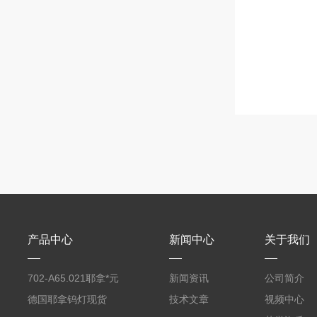
产品中心
新闻中心
关于我们
702-A65.021耶拿*元
新闻资讯
公司简介
素分析仪反应罐
德国耶拿钨灯现货
技术文章
视频中心