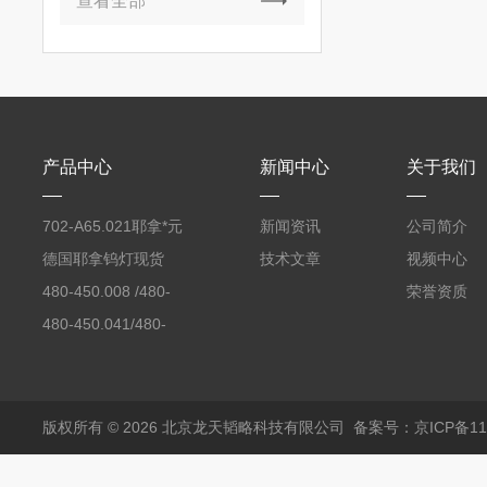
查看全部
产品中心
新闻中心
关于我们
702-A65.021耶拿*元
新闻资讯
公司简介
素分析仪反应罐
德国耶拿钨灯现货
技术文章
视频中心
480-450.008 /480-
荣誉资质
450.008C耶拿镉Cd空
480-450.041/480-
心阴极灯（*）
450.041C德国耶拿原
装空心阴极灯钾K现货
包邮
版权所有 © 2026 北京龙天韬略科技有限公司
备案号：京ICP备110