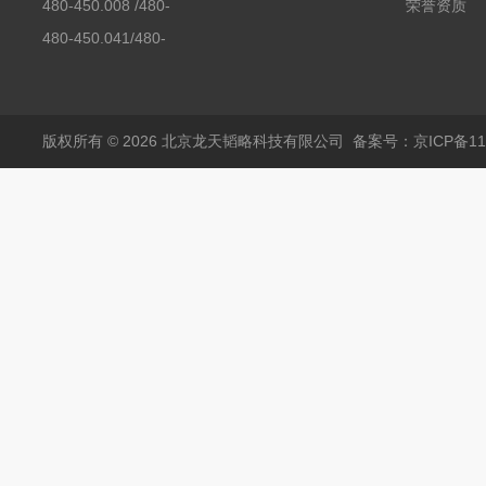
480-450.008 /480-
荣誉资质
450.008C耶拿镉Cd空
480-450.041/480-
心阴极灯（*）
450.041C德国耶拿原
装空心阴极灯钾K现货
包邮
版权所有 © 2026 北京龙天韬略科技有限公司
备案号：京ICP备110