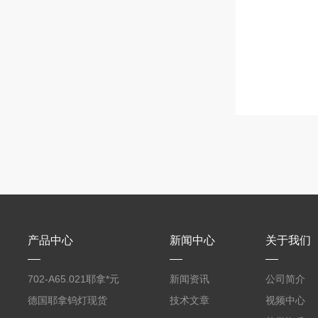
产品中心
新闻中心
关于我们
702-A65.021耶拿*元
新闻资讯
公司简介
素分析仪反应罐
德国耶拿钨灯现货
技术文章
视频中心