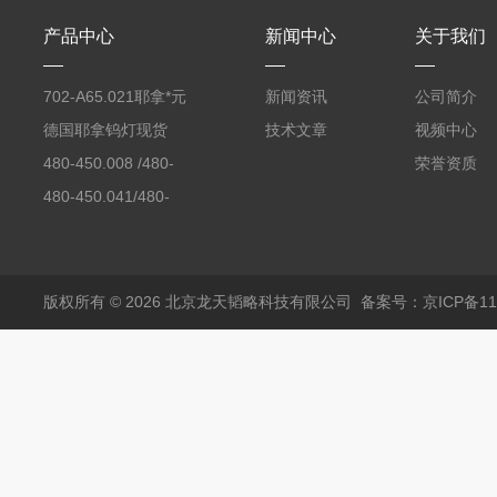
产品中心
新闻中心
关于我们
702-A65.021耶拿*元
新闻资讯
公司简介
素分析仪反应罐
德国耶拿钨灯现货
技术文章
视频中心
480-450.008 /480-
荣誉资质
450.008C耶拿镉Cd空
480-450.041/480-
心阴极灯（*）
450.041C德国耶拿原
装空心阴极灯钾K现货
包邮
版权所有 © 2026 北京龙天韬略科技有限公司
备案号：京ICP备110