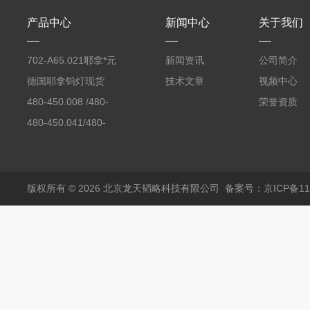
产品中心
新闻中心
关于我们
702-A65.021耶拿*元
新闻资讯
公司简介
素分析仪反应罐
德国耶拿钨灯现货
技术文章
视频中心
480-450.008 /480-
荣誉资质
450.008C耶拿镉Cd空
480-450.041/480-
心阴极灯（*）
450.041C德国耶拿原
装空心阴极灯钾K现货
包邮
版权所有 © 2026 北京龙天韬略科技有限公司
备案号：京ICP备110