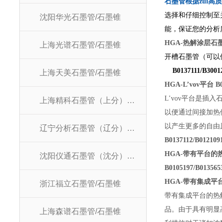
石墨管根据zui高
选择和仔细控制至
沈阳华光石墨管/石墨锥
能，保证您的分析
HGA-
热解涂层石墨管
上海光谱石墨管/石墨锥
开槽石墨管（可以使
B0137111/B3001
上海天美石墨管/石墨锥
HGA-L’vov
平台 B0
L’vov平台是插
上海精科石墨管（上分）/石墨锥
以便通过间接加热
以产生更多的自由
辽宁分析石墨管（辽分）/石墨锥
B0137112/B012109
HGA-
带有平台的热解
沈阳仪通石墨管（沈分）/石墨锥
B0105197/B013565
HGA-
带有集成平台
浙江福立石墨管/石墨锥
带有集成平台的热
品。由于具有明显
上海森谱石墨管/石墨锥