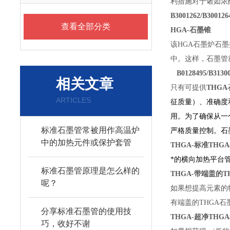
利措施对于诸如浓
B3001262/B300126
查看全部分类
HGA-
该HGA石墨炉石
中。这样，石墨管
B0128495/B3130
相关文章
只有可提供
THGA
ARTICLES
征质量）、准确度
用。为了确保从一
标准石墨管常被用作高温炉
严格质量控制。石
中的加热元件或保护套管
THGA-
标
*的横向加热平台
标准石墨管原理是怎么样的
THGA-
带端
呢？
如果想提高元素的特
有端盖的THGA
分享标准石墨管的使用技
THGA-
超净TH
巧，收好不谢