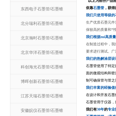
以上为部分产品部
依靠
石墨管
，获得
东西电子石墨管/石墨锥
我们只
生产优质石墨元件
北分瑞利石墨管/石墨锥
保较高的质量和*
我们根据zu
北京瀚时石墨管/石墨锥
在制造过程中，我
要求进行测试。广
北京华洋石墨管/石墨锥
我们的热解
石墨管使用了特定
科创海光石墨管/石墨锥
面的微观结构和密
制可确保管与管之
博晖创新石墨管/石墨锥
我们丰
在设计和开发石墨
江苏天瑞石墨管/石墨锥
石墨管用于
仪器，
我们有
30
年
的
专业
安徽皖仪石墨管/石墨锥