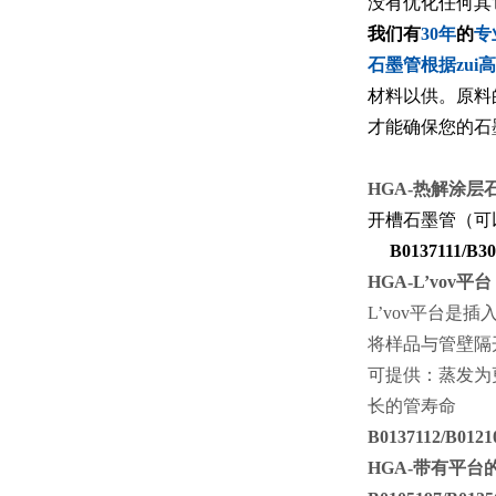
没有优化任何其
我们有
30
年
的
专
石墨管根据zui
材料以供
。原料
才能确保您的石
HGA-
热解涂层石墨
开槽石墨管（可以
B0137111/B30
HGA-L’vov
平台 
L’vov
平台是插入
将样品与管壁隔
可提供：蒸发为
长的管寿命
B0137112/B0121
HGA-
带有平台的热