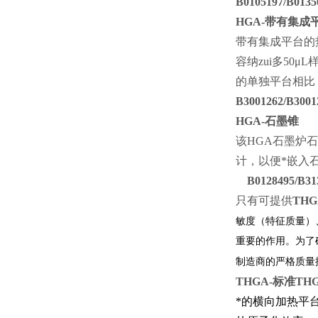
B0105197/B0135
HGA-
带有集成平
带有集成平台的
容纳zui多
50μL
的单独平台相比
B3001262/B3001
HGA-
该
HGA
石墨炉石
计，以便*嵌入
B0128495/B31
只有
可提供
THG
敏度（特征质量）
重要的作用。为了
制造商的严格质量
THGA-
标
*的横向加热平