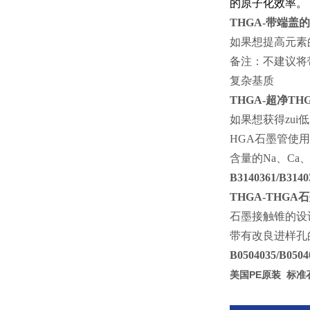
的原子化效率。
THGA-
带
如果想提高元素
备注：不建议将
复杂基质
THGA-
超净T
如果想获得zui
HGA石墨管使
含量的Na、Ca、
B3140361/B3140
THGA-THGA
石
石墨接触锥的设
带有改良进样孔
B0504035/B0504
美国PE原装 标准