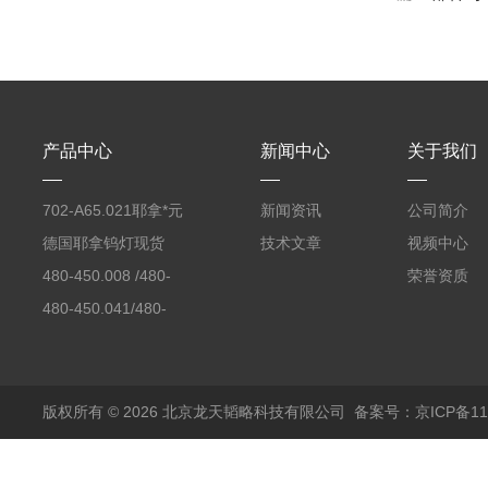
产品中心
新闻中心
关于我们
702-A65.021耶拿*元
新闻资讯
公司简介
素分析仪反应罐
德国耶拿钨灯现货
技术文章
视频中心
480-450.008 /480-
荣誉资质
450.008C耶拿镉Cd空
480-450.041/480-
心阴极灯（*）
450.041C德国耶拿原
装空心阴极灯钾K现货
包邮
版权所有 © 2026 北京龙天韬略科技有限公司
备案号：京ICP备110