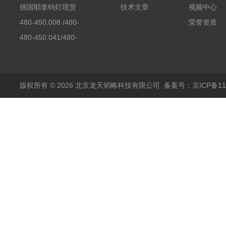
素分析仪反应罐
德国耶拿钨灯现货
技术文章
视频中心
480-450.008 /480-
荣誉资质
450.008C耶拿镉Cd空
480-450.041/480-
心阴极灯（*）
450.041C德国耶拿原
装空心阴极灯钾K现货
包邮
版权所有 © 2026 北京龙天韬略科技有限公司
备案号：京ICP备110