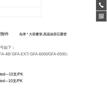
光谱耗材附件
岛津 * 大容量管,高温涂层石墨管
号如下：
GFA-EX7/ GFA-6000/GFA-6500）
ted---10
支/PK
ted---10
支/PK