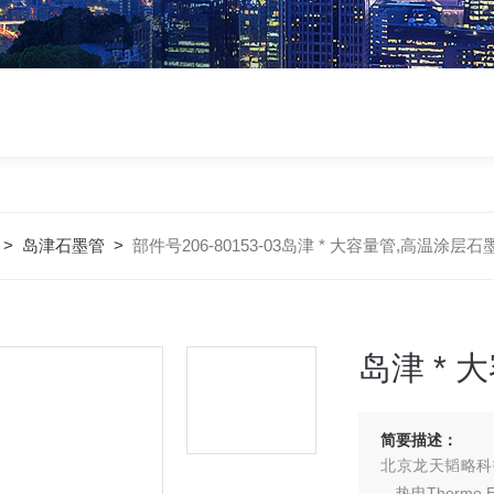
>
岛津石墨管
>
部件号206-80153-03岛津 * 大容量管,高温涂层石
岛津 *
简要描述：
北京龙天韬略科技
、热电Thermo 