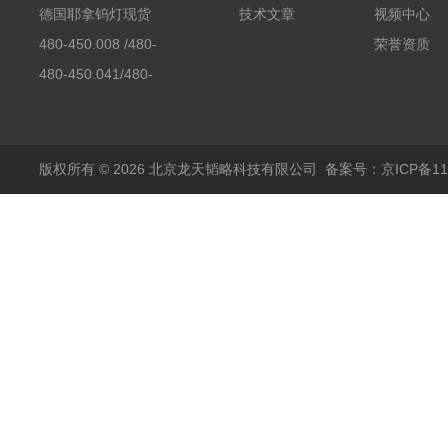
素分析仪反应罐
德国耶拿钨灯现货
技术文章
视频中心
480-450.008 /480-
荣誉资质
450.008C耶拿镉Cd空
480-450.041/480-
心阴极灯（*）
450.041C德国耶拿原
装空心阴极灯钾K现货
包邮
版权所有 © 2026 北京龙天韬略科技有限公司
备案号：京ICP备110