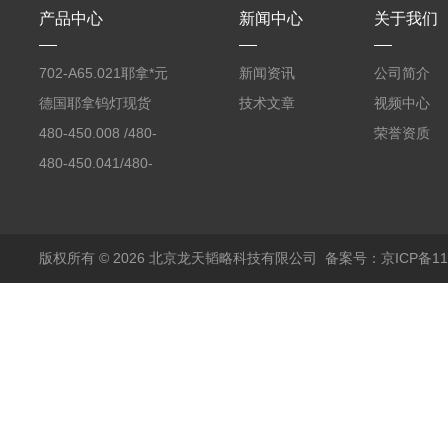
产品中心
新闻中心
关于我们
702-A65.021耶拿*元
新闻资讯
公司简介
素分析仪反应罐
德国耶拿钨灯现货
技术文章
视频中心
480-450.008 /480-
荣誉资质
450.008C耶拿镉Cd空
480-450.041/480-
心阴极灯（*）
450.041C德国耶拿原
装空心阴极灯钾K现货
包邮
版权所有 © 2026 北京龙天韬略科技有限公司
备案号：京ICP备110