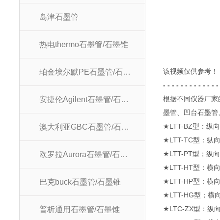
岛津石墨管
热电thermo石墨管/石墨锥
该视频仅供参考！
珀金埃尔默PE石墨管/石墨锥
- - - - - - - - - - - - -
根据不同仪器厂家
安捷伦Agilent石墨管/石墨锥
墨管、凹台石墨管
★
LTT-BZ
型：纵
澳大利亚GBC石墨管/石墨锥
★
LTT-TC
型：纵
★
LTT-PT
型；纵
欧罗拉Aurora石墨管/石墨锥
★
LTT-HT
型：横
★
LTT-HP
型：横
巴克buck石墨管/石墨锥
★
LTT-HG
型；横
★
LTC-ZX
型：纵
普析通用石墨管/石墨锥