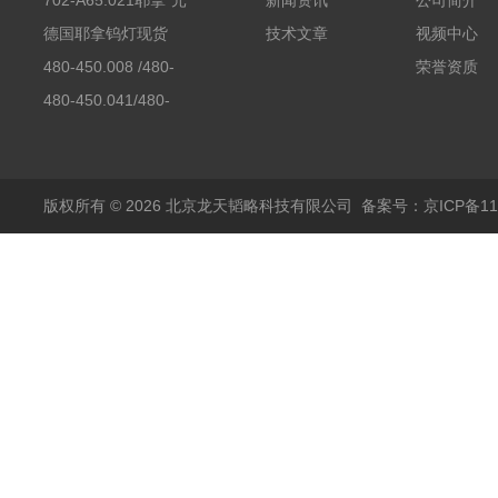
702-A65.021耶拿*元
新闻资讯
公司简介
素分析仪反应罐
德国耶拿钨灯现货
技术文章
视频中心
480-450.008 /480-
荣誉资质
450.008C耶拿镉Cd空
480-450.041/480-
心阴极灯（*）
450.041C德国耶拿原
装空心阴极灯钾K现货
包邮
版权所有 © 2026 北京龙天韬略科技有限公司
备案号：京ICP备110