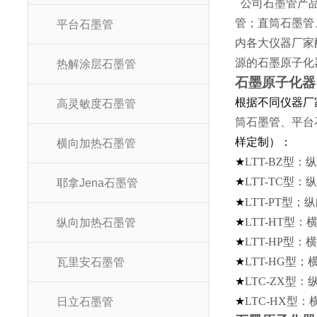
公司石墨管产品
管；直筒石墨管
平台石墨管
内各大仪器厂家
源的石墨原子化
热解涂层石墨管
石墨原子
根据不同仪器厂
高灵敏度石墨管
筒石墨管、平台
样定制）：
横向加热石墨管
★
LTT-BZ
型：纵
★
LTT-TC
型：纵
耶拿Jena石墨管
★
LTT-PT
型；纵
★
LTT-HT
型：横
纵向加热石墨管
★
LTT-HP
型：横
★
LTT-HG
型；
瓦里安石墨管
★
LTC-ZX
型：
★
LTC-HX
型：
日立石墨管