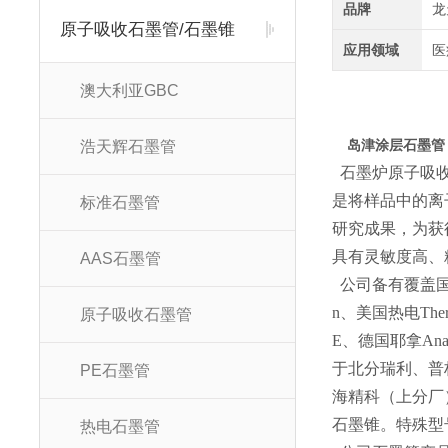
品牌
龙
原子吸收石墨管/石墨锥
应用领域
医
澳大利亚GBC
岛津涂层石墨管
浩天辉石墨管
石墨炉原子吸收
是将样品中的离
标准石墨管
研究成果，为获
具有灵敏度高、
AAS石墨管
公司备有覆盖国
n、美国热电The
原子吸收石墨管
E、德国耶拿Anal
于北分瑞利、普
PE石墨管
海精科（上分厂
石墨锥。特殊型
热电石墨管