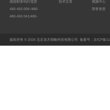
素分析仪反应罐
德国耶拿钨灯现货
技术文章
视频中心
480-450.008 /480-
荣誉资质
450.008C耶拿镉Cd空
480-450.041/480-
心阴极灯（*）
450.041C德国耶拿原
装空心阴极灯钾K现货
包邮
版权所有 © 2026 北京龙天韬略科技有限公司
备案号：京ICP备110