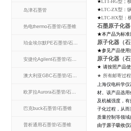
★
LTT-HG
型；
★
LTC-ZX
型：
岛津石墨管
★
LTC-HX
型：
石墨原子化器
热电thermo石墨管/石墨锥
★本产品为标准
原子化器
珀金埃尔默PE石墨管/石墨锥
★参见产品使用
原子化器
安捷伦Agilent石墨管/石墨锥
★
请按照产品
澳大利亚GBC石墨管/石墨锥
★
所有邮寄过
上海仪电科学仪
欧罗拉Aurora石墨管/石墨锥
材。该产品选用
及机械强度，有
巴克buck石墨管/石墨锥
子化过程，从而
质量控制等领域
普析通用石墨管/石墨锥
由于原子吸收仪