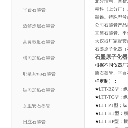
北分瑞利、普析
精科（上分厂）
平台石墨管
墨锥。特殊型号
公司石墨管产品
热解涂层石墨管
直筒石墨管、平
大仪器厂家配套
高灵敏度石墨管
石墨原子化器（
石墨原子
横向加热石墨管
根据不同仪器厂
筒石墨管、平台
耶拿Jena石墨管
样定制）：
★
LTT-BZ
型：纵
纵向加热石墨管
★
LTT-TC
型：纵
★
LTT-PT
型；纵
瓦里安石墨管
★
LTT-HT
型：横
★
LTT-HP
型：横
日立石墨管