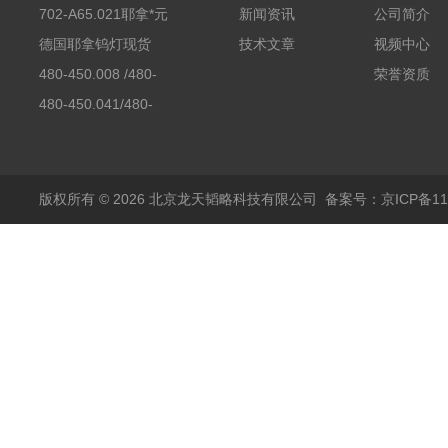
702-A65.021耶拿*元
新闻资讯
公司简介
素分析仪反应罐
德国耶拿钨灯现货
技术文章
视频中心
480-450.008 /480-
荣誉资质
450.008C耶拿镉Cd空
480-450.041/480-
心阴极灯（*）
450.041C德国耶拿原
装空心阴极灯钾K现货
包邮
版权所有 © 2026 北京龙天韬略科技有限公司
备案号：京ICP备110