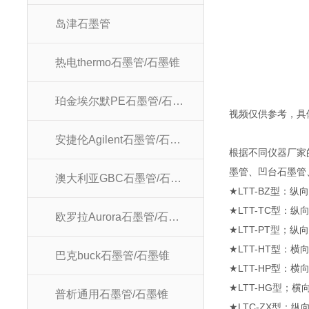
岛津石墨管
热电thermo石墨管/石墨锥
珀金埃尔默PE石墨管/石墨锥
视频仅供参考，具
安捷伦Agilent石墨管/石墨锥
根据不同仪器厂家
墨管、凹台石墨管
澳大利亚GBC石墨管/石墨锥
★
LTT-BZ
型：纵
★
LTT-TC
型：纵
欧罗拉Aurora石墨管/石墨锥
★
LTT-PT
型；纵
★
LTT-HT
型：横
巴克buck石墨管/石墨锥
★
LTT-HP
型：横
★
LTT-HG
型；横
普析通用石墨管/石墨锥
★
LTC-ZX
型：纵