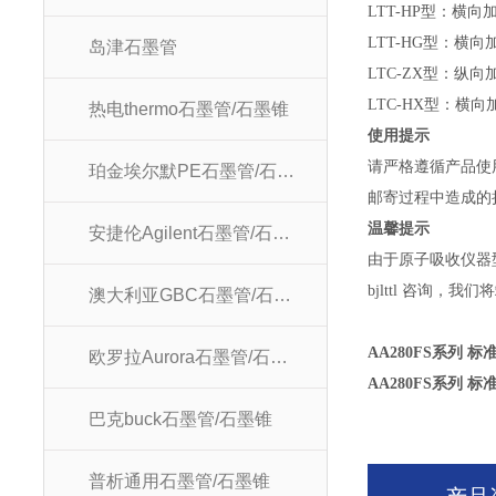
LTT-HP型：横
LTT-HG型：横
岛津石墨管
LTC-ZX型：纵向
LTC-HX型：横
热电thermo石墨管/石墨锥
使用提示
请严格遵循产品使
珀金埃尔默PE石墨管/石墨锥
邮寄过程中造成的
温馨提示
安捷伦Agilent石墨管/石墨锥
由于原子吸收仪器
bjlttl 咨询，
澳大利亚GBC石墨管/石墨锥
AA280FS系列 标
欧罗拉Aurora石墨管/石墨锥
AA280FS系列 标
巴克buck石墨管/石墨锥
普析通用石墨管/石墨锥