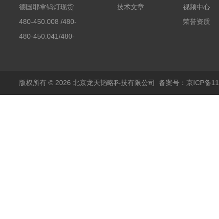
素分析仪反应罐
德国耶拿钨灯现货
技术文章
视频中心
480-450.008 /480-
荣誉资质
450.008C耶拿镉Cd空
480-450.041/480-
心阴极灯（*）
450.041C德国耶拿原
装空心阴极灯钾K现货
包邮
版权所有 © 2026 北京龙天韬略科技有限公司
备案号：京ICP备110