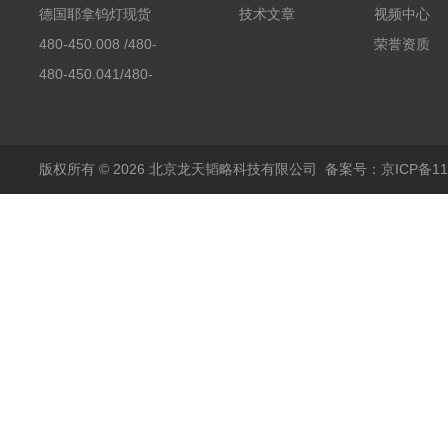
素分析仪反应罐
德国耶拿钨灯现货
技术文章
视频中心
480-450.008 /480-
荣誉资质
450.008C耶拿镉Cd空
480-450.041/480-
心阴极灯（*）
450.041C德国耶拿原
装空心阴极灯钾K现货
包邮
版权所有 © 2026 北京龙天韬略科技有限公司
备案号：京ICP备110