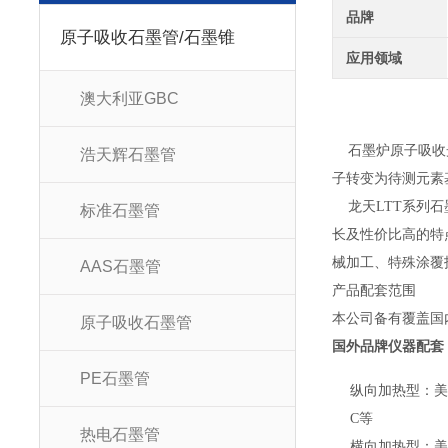
品牌
原子吸收石墨管/石墨锥
应用领域
澳大利亚GBC
石墨炉原子吸收光
浩天辉石墨管
子转变为待测元素
龙天LTT系列石
标准石墨管
长及性价比高的特
械加工、特殊涂覆
AAS石墨管
产品配套范围
本公司备有覆盖国
原子吸收石墨管
国外品牌仪器配套
PE石墨管
纵向加热型：美国P
C等
热电石墨管
横向加热型：美国P