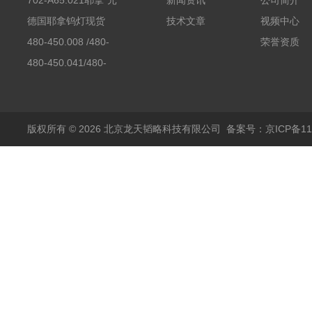
702-A65.021耶拿*元
新闻资讯
公司简介
素分析仪反应罐
德国耶拿钨灯现货
技术文章
视频中心
480-450.008 /480-
荣誉资质
450.008C耶拿镉Cd空
480-450.041/480-
心阴极灯（*）
450.041C德国耶拿原
装空心阴极灯钾K现货
包邮
版权所有 © 2026 北京龙天韬略科技有限公司
备案号：京ICP备110