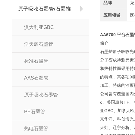
品牌
龙
原子吸收石墨管/石墨锥
应用领域
医
澳大利亚GBC
AA6700 平台石墨管
简
浩天辉石墨管
石墨炉原子吸收光
分子变成待测元素
标准石墨管
和热特性而采用特
的特点，其各项测
AAS石墨管
加工、特殊的涂覆
公司备有覆盖国内外
原子吸收石墨管
o、美国惠普HP、美
亚GBC、加拿大
PE石墨管
京华洋、科创海光
天虹、辽宁分析、
热电石墨管