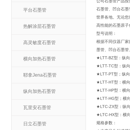
公司石墨管产品按
石墨管、凹台石墨
平台石墨管
世界各地。无论您
高性能的石墨原子
热解涂层石墨管
型号说
根据不同仪器厂家
高灵敏度石墨管
墨管、凹台石墨管
★LTT-BZ型：纵
横向加热石墨管
★LTT-TC型：纵
★LTT-PT型；
耶拿Jena石墨管
★LTT-HT型：横
★LTT-HP型：横向
纵向加热石墨管
★LTT-HG型；
★LTC-ZX型：
瓦里安石墨管
★LTC-HX型：
规格参
日立石墨管