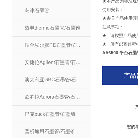
★本产品为标准规
使用安
岛津石墨管
★参见产品使用须
注意
热电thermo石墨管/石墨锥
★ 请按照产品使
★ 所有邮寄过程
珀金埃尔默PE石墨管/石墨锥
AA6500 平台石墨管
安捷伦Agilent石墨管/石墨锥
产品
澳大利亚GBC石墨管/石墨锥
欧罗拉Aurora石墨管/石墨锥
巴克buck石墨管/石墨锥
您的
普析通用石墨管/石墨锥