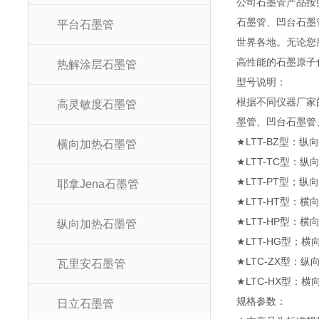
公司石墨管产品按
石墨管、凹台石墨
平台石墨管
世界各地。无论您
高性能的石墨原子
热解涂层石墨管
型号说
根据不同仪器厂家
高灵敏度石墨管
墨管、凹台石墨管
★LTT-BZ型：纵
横向加热石墨管
★LTT-TC型：纵
★LTT-PT型；
耶拿Jena石墨管
★LTT-HT型：横
★LTT-HP型：横向
纵向加热石墨管
★LTT-HG型；
★LTC-ZX型：
瓦里安石墨管
★LTC-HX型：
规格参
日立石墨管