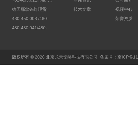
702-A65.021耶拿*元
新闻资讯
公司简介
素分析仪反应罐
德国耶拿钨灯现货
技术文章
视频中心
480-450.008 /480-
荣誉资质
450.008C耶拿镉Cd空
480-450.041/480-
心阴极灯（*）
450.041C德国耶拿原
装空心阴极灯钾K现货
包邮
版权所有 © 2026 北京龙天韬略科技有限公司
备案号：京ICP备110