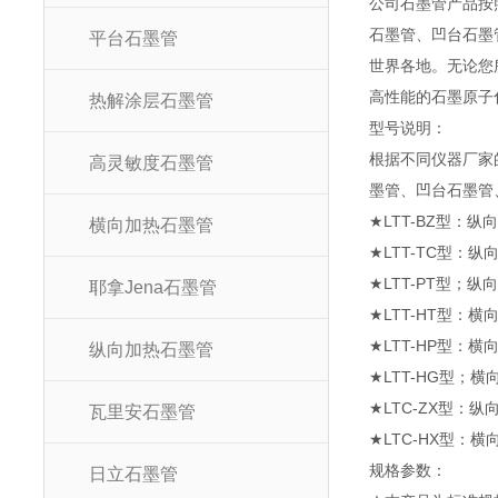
公司石墨管产品按
石墨管、凹台石墨
平台石墨管
世界各地。无论您
高性能的石墨原子
热解涂层石墨管
型号说
根据不同仪器厂家
高灵敏度石墨管
墨管、凹台石墨管
★LTT-BZ型：纵
横向加热石墨管
★LTT-TC型：纵
★LTT-PT型；
耶拿Jena石墨管
★LTT-HT型：横
★LTT-HP型：横向
纵向加热石墨管
★LTT-HG型；
★LTC-ZX型：
瓦里安石墨管
★LTC-HX型：
规格参
日立石墨管