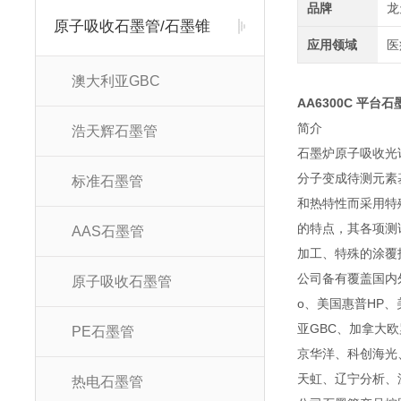
品牌
龙
原子吸收石墨管/石墨锥
应用领域
医
澳大利亚GBC
AA6300C 平台石墨
简
浩天辉石墨管
石墨炉原子吸收光
分子变成待测元素
标准石墨管
和热特性而采用特
的特点，其各项测
AAS石墨管
加工、特殊的涂覆
公司备有覆盖国内外
原子吸收石墨管
o、美国惠普HP、美
亚GBC、加拿大
PE石墨管
京华洋、科创海光
天虹、辽宁分析、
热电石墨管