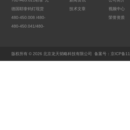
702-A65.021耶拿*元
新闻资讯
公司简介
素分析仪反应罐
德国耶拿钨灯现货
技术文章
视频中心
480-450.008 /480-
荣誉资质
450.008C耶拿镉Cd空
480-450.041/480-
心阴极灯（*）
450.041C德国耶拿原
装空心阴极灯钾K现货
包邮
版权所有 © 2026 北京龙天韬略科技有限公司
备案号：京ICP备110