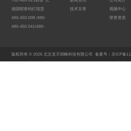
702-A65.021耶拿*元
新闻资讯
公司简介
素分析仪反应罐
德国耶拿钨灯现货
技术文章
视频中心
480-450.008 /480-
荣誉资质
450.008C耶拿镉Cd空
480-450.041/480-
心阴极灯（*）
450.041C德国耶拿原
装空心阴极灯钾K现货
包邮
版权所有 © 2026 北京龙天韬略科技有限公司
备案号：京ICP备110