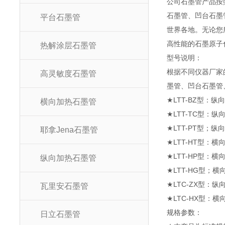
公司石墨管产品按
石墨管、凹台石墨
平台石墨管
世界各地。无论您
高性能的石墨原子
热解涂层石墨管
型号说
根据不同仪器厂家
高灵敏度石墨管
墨管、凹台石墨管
★LTT-BZ型：纵
横向加热石墨管
★LTT-TC型：纵
★LTT-PT型；
耶拿Jena石墨管
★LTT-HT型：横
★LTT-HP型：横向
纵向加热石墨管
★LTT-HG型；
★LTC-ZX型：
瓦里安石墨管
★LTC-HX型：
规格参
日立石墨管