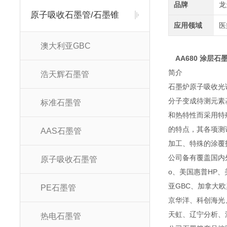
品牌
龙
原子吸收石墨管/石墨锥
应用领域
医
澳大利亚GBC
AA680 涂层石
简
浩天辉石墨管
石墨炉原子吸收光
分子变成待测元素
标准石墨管
和热特性而采用特
的特点，其各项测
AAS石墨管
加工、特殊的涂覆
公司备有覆盖国内外
原子吸收石墨管
o、美国惠普HP、美
亚GBC、加拿大
PE石墨管
京华洋、科创海光
天虹、辽宁分析、
热电石墨管