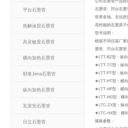
公司石墨管产品按
石墨管、凹台石墨
平台石墨管
世界各地。无论您
高性能的石墨原子
热解涂层石墨管
型号说
根据不同仪器厂家
高灵敏度石墨管
墨管、凹台石墨管
★LTT-BZ型：纵
横向加热石墨管
★LTT-TC型：纵
★LTT-PT型；
耶拿Jena石墨管
★LTT-HT型：横
★LTT-HP型：横向
纵向加热石墨管
★LTT-HG型；
★LTC-ZX型：
瓦里安石墨管
★LTC-HX型：
规格参
日立石墨管