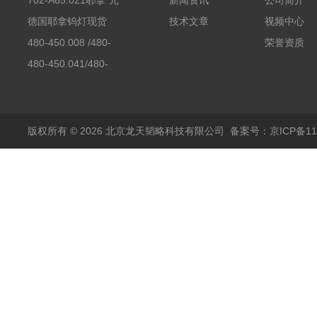
702-A65.021耶拿*元
新闻资讯
公司简介
素分析仪反应罐
德国耶拿钨灯现货
技术文章
视频中心
480-450.008 /480-
荣誉资质
450.008C耶拿镉Cd空
480-450.041/480-
心阴极灯（*）
450.041C德国耶拿原
装空心阴极灯钾K现货
包邮
版权所有 © 2026 北京龙天韬略科技有限公司
备案号：京ICP备110