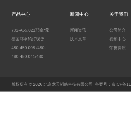
产品中心
新闻中心
关于我们
702-A65.021耶拿*元
新闻资讯
公司简介
素分析仪反应罐
德国耶拿钨灯现货
技术文章
视频中心
480-450.008 /480-
荣誉资质
450.008C耶拿镉Cd空
480-450.041/480-
心阴极灯（*）
450.041C德国耶拿原
装空心阴极灯钾K现货
包邮
版权所有 © 2026 北京龙天韬略科技有限公司
备案号：京ICP备110