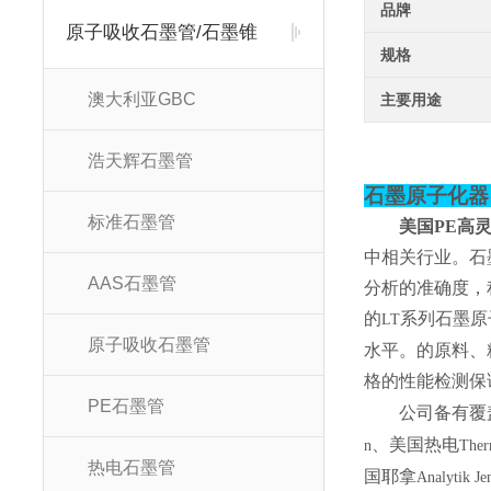
品牌
原子吸收石墨管/石墨锥
规格
澳大利亚GBC
主要用途
浩天辉石墨管
石墨原子化器
标准石墨管
美国PE高
中相关行业。石
AAS石墨管
分析的准确度，
的
系列石墨原
LT
原子吸收石墨管
水平。的原料、
格的性能检测保
PE石墨管
公司备有覆
、美国热电
n
The
热电石墨管
国耶拿
Analytik Je