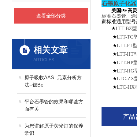
石墨原子化器
美国PE高
查看全部分类
标准石墨管、涂
家标准通用型号
★
LTT-BZ
★
LTT-TC
★
LTT-PT
相关文章
★
LTT-HT
ARTICLES
★
LTT-HP
★
LTT-HG
原子吸收AAS--元素分析方
★
LTC-ZX
法--铍Be
★
LTC-HX
平台石墨管的效果和哪些方
面有关
产品
为您讲解原子荧光灯的保养
常识