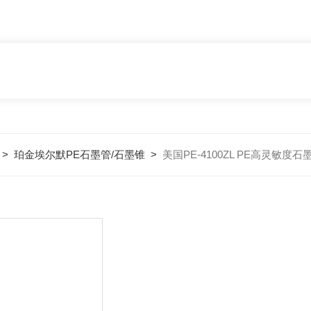
>
珀金埃尔默PE石墨管/石墨锥
>
美国PE-4100ZL PE高灵敏度石