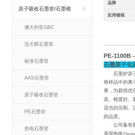
品牌
原子吸收石墨管/石墨锥
应用领域
澳大利亚GBC
浩天辉石墨管
PE-1100
标准石墨管
石墨原子化
石墨炉原
AAS石墨管
将样品中的离
果，为获得优
原子吸收石墨管
高、精度好、
适当的压制、
PE石墨管
的品质。
公司备有
热电石墨管
美国热电
Therm