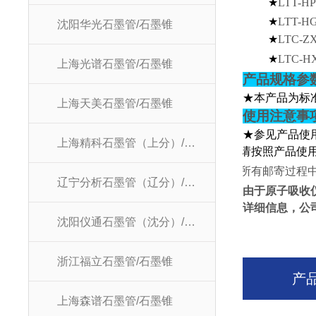
★
LTT-HP
★
LTT-H
沈阳华光石墨管/石墨锥
★
LTC-Z
★
LTC-H
上海光谱石墨管/石墨锥
产品规格参
★本产品为标
上海天美石墨管/石墨锥
使用注意事
★参见产品使
上海精科石墨管（上分）/石墨锥
★
请按照产品使
★
所有邮寄过程
辽宁分析石墨管（辽分）/石墨锥
由于原子吸收
详细信息，公
沈阳仪通石墨管（沈分）/石墨锥
浙江福立石墨管/石墨锥
产
上海森谱石墨管/石墨锥