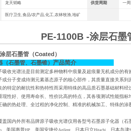
龙天韬略
供货周期
一周
医疗卫生,食品/农产品,化工,农林牧渔,地矿
PE-1100B -涂层石墨
B -涂层石墨管（Coated）
产品简介
器（石墨管、石墨锥）
子吸收光谱法是目前测定多种物料中痕量及超痕量无机成分的有
子或分子变成待测元素基态原子的核心部件，其质量直接关系到
良的特定的耐抗性和热特性而采用特殊的高品质石墨基础材料经
重现性好、使用寿命长、性价比高的特点，其各项测试性能指标
正确的热处理、全过程的净化控制、精准的机械加工、特殊的涂
覆盖国内外所有品牌原子吸收光谱仪用各型号石墨原子化器（石
、美国惠普
、美国安捷伦
、日本日立
、日本岛津
o
HP
Agilent
Hitachi