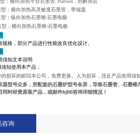
型：横向加热平台石墨管
热解涂层
, Platform
，
G
型；横向加热高灵敏度石墨管，带端盖
X
型：纵向加热石墨锥
石墨电极
/
X
型：横向加热石墨锥
石墨电极
/
数
准规格，部分产品进行性能改良优化设计。
项
用须知文本说明
用须知使用本产品；
中的损坏的邮回本公司，免费更换。人为损坏，违反产品使用须
仪器型号众多，所配套的石墨炉型号各异，导致石墨管、石墨锥
司同时经营原装产品，
或邮件
bjlttl
咨询详细情况！
品咨询