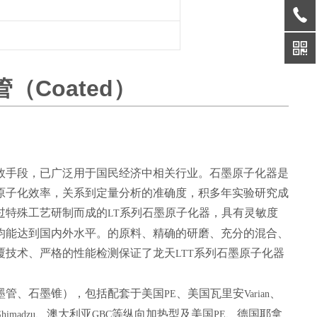
管（Coated）
效手段，已广泛用于国民经济中相关行业。石墨原子化器是
原子化效率，关系到定量分析的准确度，积多年实验研究成
过特殊工艺研制而成的
系列石墨原子化器，具有灵敏度
LT
均能达到国内外水平。的原料、精确的研磨、充分的混合、
覆技术、严格的性能检测保证了龙天
系列石墨原子化器
LTT
墨管、石墨锥），包括配套于美国
、美国瓦里安
、
PE
Varian
、澳大利亚
等纵向加热型及美国
、德国耶拿
Shimadzu
GBC
PE