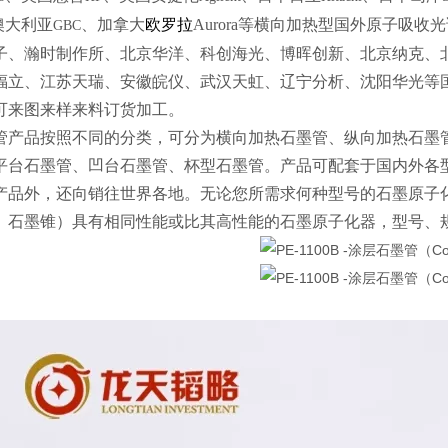
澳大利亚
、加拿大
欧罗拉
Aurora
等横向加热型国外原子吸收光
GBC
子、瀚时制作所、北京华洋、科创海光、博晖创新、北京纳克、
福立、江苏天瑞、安徽皖仪、武汉天虹、辽宁分析、沈阳华光等
可来图来样来料订货加工。
管产品按照不同的分类，可分为横向加热石墨管、纵向加热石墨
平台石墨管、凹台石墨管、杯型石墨管。产品可配套于国内外各
产品外，还向销往世界各地。无论您所需求何种型号的石墨原子
、石墨锥）具有相同性能或比其高性能的石墨原子化器，型号、