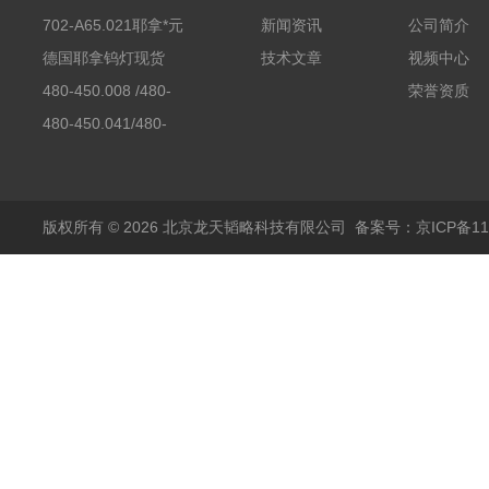
702-A65.021耶拿*元
新闻资讯
公司简介
素分析仪反应罐
德国耶拿钨灯现货
技术文章
视频中心
480-450.008 /480-
荣誉资质
450.008C耶拿镉Cd空
480-450.041/480-
心阴极灯（*）
450.041C德国耶拿原
装空心阴极灯钾K现货
包邮
版权所有 © 2026 北京龙天韬略科技有限公司
备案号：京ICP备110