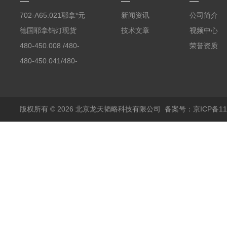
702-A65.021耶拿*元
新闻资讯
公司简介
素分析仪反应罐
德国耶拿钨灯现货
技术文章
视频中心
480-450.008 /480-
荣誉资质
450.008C耶拿镉Cd空
480-450.041/480-
心阴极灯（*）
450.041C德国耶拿原
装空心阴极灯钾K现货
包邮
版权所有 © 2026 北京龙天韬略科技有限公司
备案号：京ICP备110