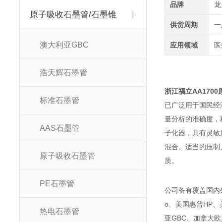
品牌
龙
原子吸收石墨管/石墨锥
供货周期
一
澳大利亚GBC
应用领域
医
浩天辉石墨管
浙江福立AA170
标准石墨管
已广泛用于国民经
量分析的准确度，
AAS石墨管
子化器，具有灵敏
混合、适当的压制
原子吸收石墨管
质。
PE石墨管
公司备有覆盖国内外
o、美国惠普HP、美
热电石墨管
亚GBC、加拿大