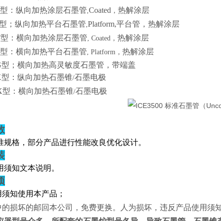
型：纵向加热涂层石墨管
Coated
热解涂层
,
，
型；纵向加热平台石墨管
Platform
,
平台管，热解涂层
,
T
型：横向加热涂层石墨管
热解涂层
, Coated
，
型：横向加热平台石墨管
热解涂层
, Platform
，
G
型；横向加热高灵敏度石墨管，带端盖
X
型：纵向加热石墨锥
石墨电极
/
X
型：横向加热石墨锥
石墨电极
/
数
准规格，部分产品进行性能改良优化设计。
装
用须知文本说明。
项
用须知使用本产品；
中的损坏的邮回本公司，免费更换。人为损坏，违反产品使用须