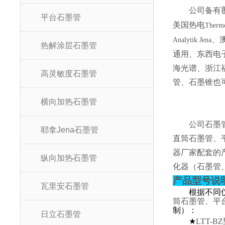
公司备有
平台石墨管
美国热电
Therm
、
Analytik Jena
热解涂层石墨管
通用、东西电
海光谱、浙江
高灵敏度石墨管
管、石墨锥也
横向加热石墨管
公司石墨
耶拿Jena石墨管
直筒石墨管、
器厂家配套的
纵向加热石墨管
化器（石墨管
产品型号说
瓦里安石墨管
根据不同
筒石墨管、平
制）：
日立石墨管
★
LTT-BZ