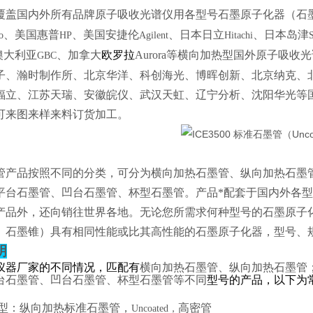
覆盖国内外所有品牌原子吸收光谱仪用各型号石墨原子化器（石
、美国惠普
、美国安捷伦
、日本日立
、日本岛津
o
HP
Agilent
Hitachi
澳大利亚
、加拿大
欧罗拉
Aurora
等横向加热型国外原子吸收光
GBC
子、瀚时制作所、北京华洋、科创海光、博晖创新、北京纳克、
福立、江苏天瑞、安徽皖仪、武汉天虹、辽宁分析、沈阳华光等
可来图来样来料订货加工。
管产品按照不同的分类，可分为横向加热石墨管、纵向加热石墨
平台石墨管、凹台石墨管、杯型石墨管。产品*配套于国内外各
产品外，还向销往世界各地。无论您所需求何种型号的石墨原子
、石墨锥）具有相同性能或比其高性能的石墨原子化器，型号、
明
仪器厂家的不同情况，匹配有
横向加热石墨管、纵向加热石墨管
台石墨管、凹台石墨管、杯型石墨管等不同
型号的产品，以下为
型：纵向加热标准石墨管，
高密管
Uncoated，