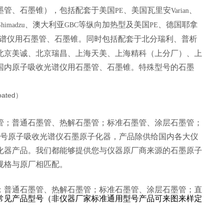
墨管、石墨锥），包括配套于美国
、美国瓦里安
、
PE
Varian
、澳大利亚
等纵向加热型及美国
、德国耶拿
Shimadzu
GBC
PE
谱仪用石墨管、石墨锥。同时包括配套于北分瑞利、普析
北京美诚、北京瑞昌、上海天美、上海精科（上分厂）、上
国内原子吸收光谱仪用石墨管、石墨锥。特殊型号的石墨
管；普通石墨管、热解石墨管；标准石墨管、涂层石墨管；
型号原子吸收光谱仪石墨原子化器，产品除供给国内各大仪
化器产品。我们都能够提供您与仪器原厂商来源的石墨原子
规格与原厂相匹配。
；普通石墨管、热解石墨管；标准石墨管、涂层石墨管；直
常见产品型号（非仪器厂家标准通用型号产品可来图来样定