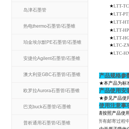
★
LTT-TC
岛津石墨管
★
LTT-PT
★
LTT-H
热电thermo石墨管/石墨锥
★
LTT-HP
★
LTT-H
珀金埃尔默PE石墨管/石墨锥
★
LTC-Z
★
LTC-H
安捷伦Agilent石墨管/石墨锥
澳大利亚GBC石墨管/石墨锥
产品规格参
★本产品为标
产品使用安
欧罗拉Aurora石墨管/石墨锥
★参见产品使
使用注意事
巴克buck石墨管/石墨锥
★
请按照产品使
★
所有邮寄过程
普析通用石墨管/石墨锥