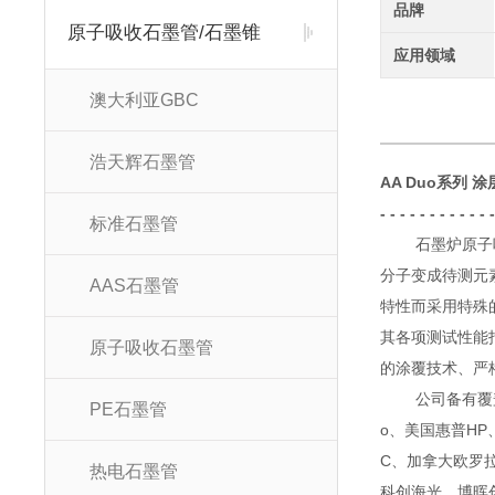
品牌
原子吸收石墨管/石墨锥
应用领域
澳大利亚GBC
浩天辉石墨管
AA Duo系列 
- - - - - - - - - -
标准石墨管
石墨炉原子吸收
分子变成待测元
AAS石墨管
特性而采用特殊
其各项测试性能
原子吸收石墨管
的涂覆技术、严
公司备有覆盖国
PE石墨管
o
、美国惠普
HP
C
、加拿大欧罗
热电石墨管
科创海光、博晖