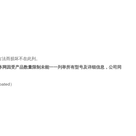
- - - - - -- -
- - - - - -- -
- - - - - -- -
方法而损坏不在此列。
本网因受产品数量限制未能一一列举所有型号及详细信息，公司同