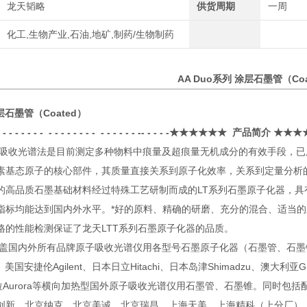
龙天韬略
供货周期
一周
化工,生物产业,石油,地矿,制药/生物制药
AA Duo系列 涂层石墨管（Coa
涂层石墨管（Coated）
 - - - - - - - - - - - - - - - - - - - - - - - -- - - - -★★★★★★
产品简介
★★★★★★- - 
光谱法是目前测定多种物料中痕量及超痕量无机成分的有效手段，已广
素基态原子的核心部件，其质量直接关系到原子化效率，关系到定量分析
的高品质石墨基础材料经过特殊工艺研制而成的
LT
系列石墨原子化器，具
指标均能达到国内外水平。
*
好的原料、精确的研磨、充分的混合、适当的
格的性能检测保证了龙天
LTT
系列石墨原子化器的品质。
内外所有品牌原子吸收光谱仪用各型号石墨原子化器（石墨管、石墨
、美国安捷伦
Agilent
、日本日立
Hitachi
、日本岛津
Shimadzu
、澳大利亚
G
拉
Aurora
等横向加热型国外原子吸收光谱仪用石墨管、石墨锥。同时包括
创新、北京纳克、北京美诚、北京瑞昌、上海天美、上海精科（上分厂）