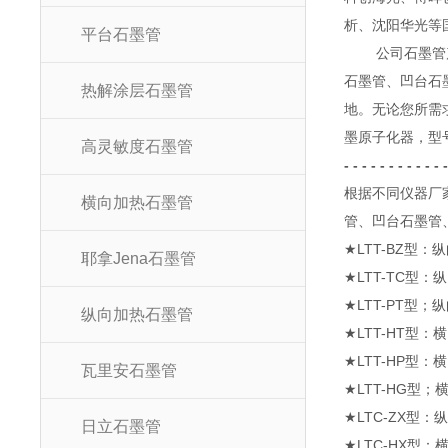
析、沈阳华光等
平台石墨管
公司石墨管产品
石墨管、凹台石
热解涂层石墨管
地。无论您所需
墨原子化器，型
高灵敏度石墨管
- - - - - - - - - - - -
根据不同仪器厂
横向加热石墨管
管、凹台石墨管
★
LTT-BZ
型：纵
耶拿Jena石墨管
★
LTT-TC
型：纵
★
LTT-PT
型；纵
纵向加热石墨管
★
LTT-HT
型：横
★
LTT-HP
型：横
瓦里安石墨管
★
LTT-HG
型；
★
LTC-ZX
型：纵
日立石墨管
★
LTC-HX
型：