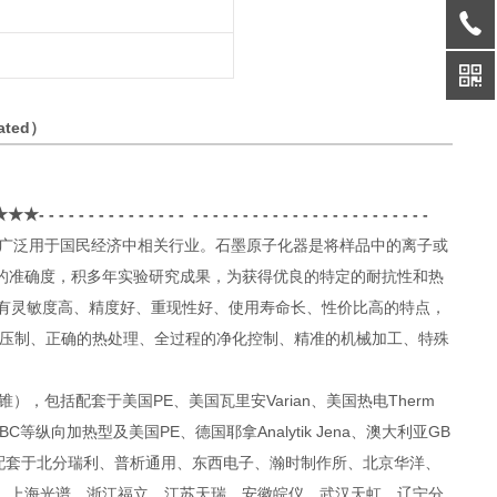
ted）
- - - - - - - - - - - - - - - - - - - - - - - - - - - - - - - - - - - - -
泛用于国民经济中相关行业。石墨原子化器是将样品中的离子或
的准确度，积多年实验研究成果，为获得优良的特定的耐抗性和热
有灵敏度高、精度好、重现性好、使用寿命长、性价比高的特点，
压制、正确的热处理、全过程的净化控制、精准的机械加工、特殊
锥），包括配套于美国
PE
、美国瓦里安
Varian
、美国热电
Therm
BC
等纵向加热型及美国
PE
、德国耶拿
Analytik Jena
、澳大利亚
GB
配套于北分瑞利、普析通用、东西电子、瀚时制作所、北京华洋、
、上海光谱、浙江福立、江苏天瑞、安徽皖仪、武汉天虹、辽宁分