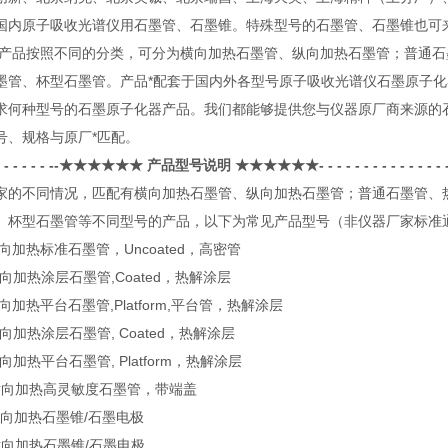
国内原子吸收光谱仪用石墨管、石墨锥。特殊型号的石墨管、石墨锥也可
按照不同的分类，可分为横向加热石墨管、纵向加热石墨管；普通石墨
墨管、杯型石墨管。产品
*
配套于国内外各型号原子吸收光谱仪石墨原子化
求何种型号的石墨原子化器产品。我们都能够提供您与仪器原厂商来源的
号、规格与原厂
*
匹配。
 - - - - - --
★★★★★★
产品型号说明
★★★★★★
- - - - - - - - - 
家的不同情况，匹配有横向加热石墨管、纵向加热石墨管；普通石墨管、
、杯型石墨管等不同型号的产品，以下为常见产品型号（非仪器厂家标准
向加热标准石墨管，
Uncoated
，高密管
向加热涂层石墨管
,Coated
，热解涂层
向加热平台石墨管
,Platform,
平台管，热解涂层
向加热涂层石墨管
, Coated
，热解涂层
向加热平台石墨管
, Platform
，热解涂层
横向加热高灵敏度石墨管，带端盖
向加热石墨锥
/
石墨电极
横向加热石墨锥
/
石墨电极