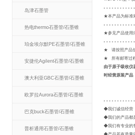
- - - - - - - - - - - 
岛津石墨管
★本产品为标准
- - - - - - - - - - - 
热电thermo石墨管/石墨锥
★参见产品使用
- - - - - - - - - - - 
珀金埃尔默PE石墨管/石墨锥
★
请按照产品
★
所有邮寄过
安捷伦Agilent石墨管/石墨锥
由于原子吸收仪
时经营原装产品
澳大利亚GBC石墨管/石墨锥
欧罗拉Aurora石墨管/石墨锥
- - - - - - - - - - - 
◆
我们诚信经营
巴克buck石墨管/石墨锥
◆
我们的产品都
◆
我们有专业的
普析通用石墨管/石墨锥
◆
产品若有质量