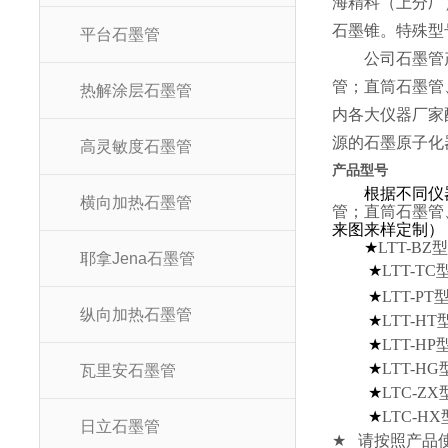
海精科（上分厂
石墨锥。特殊型
平台石墨管
公司石墨管
管；直筒石墨管
热解涂层石墨管
内各大仪器厂家
源的石墨原子化
高灵敏度石墨管
产品型号
根据不同仪
横向加热石墨管
管；直筒石墨管
来图来样定制）
★
LTT-B
耶拿Jena石墨管
★
LTT-T
★
LTT-P
纵向加热石墨管
★
LTT-H
★
LTT-H
★
LTT-
瓦里安石墨管
★
LTC-
★
LTC-
日立石墨管
★
请按照产品