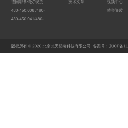
素分析仪反应罐
德国耶拿钨灯现货
技术文章
视频中心
480-450.008 /480-
荣誉资质
450.008C耶拿镉Cd空
480-450.041/480-
心阴极灯（*）
450.041C德国耶拿原
装空心阴极灯钾K现货
包邮
版权所有 © 2026 北京龙天韬略科技有限公司
备案号：京ICP备110