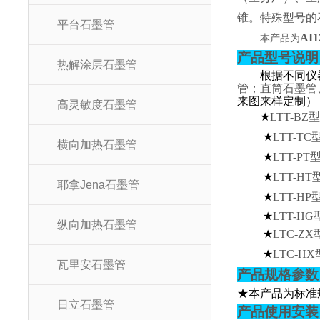
锥。特殊型号的
平台石墨管
AI
本产品为
产品型号说明
热解涂层石墨管
根据不同仪
管；直筒石墨管
来图来样定制）
高灵敏度石墨管
★
LTT-BZ
★
LTT-TC
横向加热石墨管
★
LTT-PT
★
LTT-HT
耶拿Jena石墨管
★
LTT-HP
★
LTT-HG
纵向加热石墨管
★
LTC-ZX
★
LTC-HX
瓦里安石墨管
产品规格参数
★本产品为标准
日立石墨管
产品使用安装