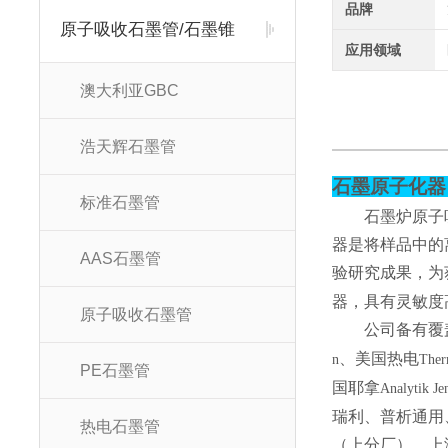
品牌
原子吸收石墨管/石墨锥
应用领域
澳大利亚GBC
浩天辉石墨管
石墨原子化器
标准石墨管
石墨炉原子
器是将样品中的
AAS石墨管
验研究成果，为
器，具有灵敏度
原子吸收石墨管
公司备有覆
、美国热电
n
The
PE石墨管
国耶拿
Analytik Je
瑞利、普析通用
热电石墨管
（上分厂）、上