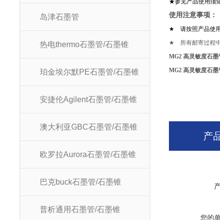
★参见产品使用须
使用注
岛津石墨管
★
请按照产品使
★
所有邮寄过程
热电thermo石墨管/石墨锥
MG2 高灵敏度石墨
MG2 高灵敏度石墨
珀金埃尔默PE石墨管/石墨锥
安捷伦Agilent石墨管/石墨锥
澳大利亚GBC石墨管/石墨锥
产
欧罗拉Aurora石墨管/石墨锥
巴克buck石墨管/石墨锥
普析通用石墨管/石墨锥
您的