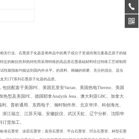
相关行业。石墨原子化器是将样品中的离子或分子变成待测元素基态原子的核
特定的耐抗性和热特性而采用特殊的高品质石墨基础材料经过特殊工艺研制而
测试性能指标均能达到国内外水平。的原料、精确的研磨、充分的混合、适当
天LTT系列石墨原子化器的品质。
套于美国PE、美国瓦里安Varian、美国热电Thermo、美国
向加热型及美国PE、德国耶拿Analytik Jena、澳大利亚GBC、加拿大
分瑞利、普析通用、东西电子、瀚时制作所、北京华洋、科创海光、
、浙江福立、江苏天瑞、安徽皖仪、武汉天虹、辽宁分析、沈阳华
料订货加工。
标准石墨管、涂层石墨管；直筒石墨管、平台石墨管、凹台石墨管、杯型石墨