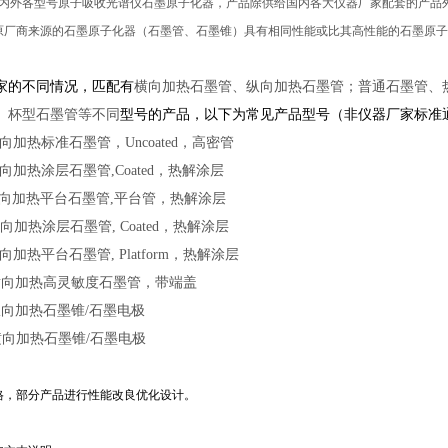
国内外各型号原子吸收光谱仪石墨原子化器，产品除供给国内各大仪器厂家配套的产品
原厂商来源的石墨原子化器（石墨管、石墨锥）具有相同性能或比其高性能的石墨原子
明：
家的不同情况，匹配有
横向加热石墨管、纵向加热石墨管；普通石墨管、
、杯型石墨管等不同
型号的产品，以下为常见产品型号（非仪器厂家标准
纵向加热标准石墨管，Uncoated，高密管
纵向加热涂层石墨管,Coated，热解涂层
；纵向加热平台石墨管,平台管，热解涂层
横向加热涂层石墨管, Coated，热解涂层
横向加热平台石墨管, Platform，热解涂层
；横向加热高灵敏度石墨管，带端盖
：纵向加热石墨锥/石墨电极
：横向加热石墨锥/石墨电极
参数：
格，部分产品进行性能改良优化设计。
安装：