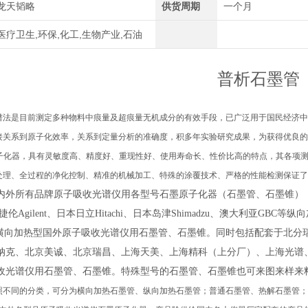
龙天韬略
供货周期
一个月
医疗卫生,环保,化工,生物产业,石油
普析石墨管
介
谱法是目前测定多种物料中痕量及超痕量无机成分的有效手段，已广泛用于国民经济中
接关系到原子化效率，关系到定量分析的准确度，积多年实验研究成果，为获得优良的
原子化器，具有灵敏度高、精度好、重现性好、使用寿命长、性价比高的特点，其各项
处理、全过程的净化控制、精准的机械加工、特殊的涂覆技术、严格的性能检测保证了龙
外所有品牌原子吸收光谱仪用各型号石墨原子化器（石墨管、石墨锥），包括配
伦Agilent、日本日立Hitachi、日本岛津Shimadzu、澳大利亚GBC等纵
ra等横向加热型国外原子吸收光谱仪用石墨管、石墨锥。同时包括配套于北
纳克、北京美诚、北京瑞昌、上海天美、上海精科（上分厂）、上海光谱
收光谱仪用石墨管、石墨锥。特殊型号的石墨管、石墨锥也可来图来样来
照不同的分类，可分为横向加热石墨管、纵向加热石墨管；普通石墨管、热解石墨管；