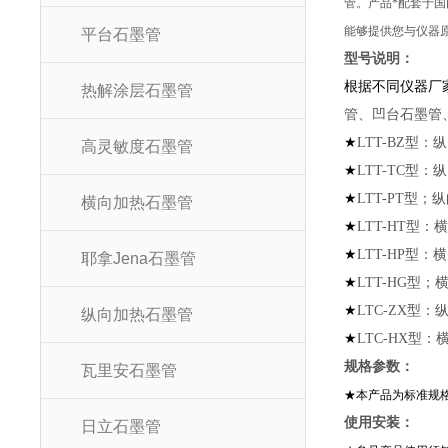
管。产品*配套于
能够提供您与仪器
平台石墨管
型号说
根据不同仪器厂
热解涂层石墨管
管、凹台石墨管
★
LTT-BZ型：
高灵敏度石墨管
★
LTT-TC型：
★
LTT-PT型
横向加热石墨管
★
LTT-HT型：
★
LTT-HP型：
耶拿Jena石墨管
★
LTT-HG型
★
LTC-ZX型
纵向加热石墨管
★
LTC-HX型
规格
瓦里安石墨管
★本产品为标准规
使用
日立石墨管