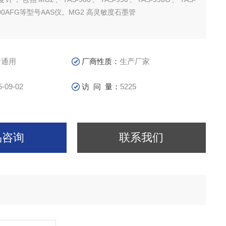
-990AFG等型号AAS仪。MG2 高灵敏度石墨管
析通用
厂商性质：
生产厂家
5-09-02
访 问 量：
5225
品咨询
联系我们