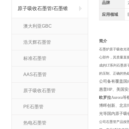
品牌
原子吸收石墨管/石墨锥
应用领域
澳大利亚GBC
简
浩天辉石墨管
石墨炉原子吸收光
心部件，其质量直
标准石墨管
成的LT系列石墨
的压制、正确的热
AAS石墨管
公司备有覆盖国内
惠普HP、美国安捷
原子吸收石墨管
欧罗拉
Auro
博晖创新、北京
PE石墨管
光等国内原子吸
公司石墨管产品按
热电石墨管