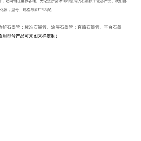
外，还向销往世界各地。无论您所需求何种型号的石墨原子化器产品。我们都
化器，型号、规格与原厂*匹配。
热解石墨管；标准石墨管、涂层石墨管；直筒石墨管、平台石墨
通用型号产品可来图来样定制）：