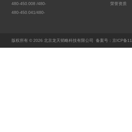
480-450.008 /480-
荣誉资质
450.008C耶拿镉Cd空
480-450.041/480-
心阴极灯（*）
450.041C德国耶拿原
装空心阴极灯钾K现货
包邮
版权所有 © 2026 北京龙天韬略科技有限公司
备案号：京ICP备110