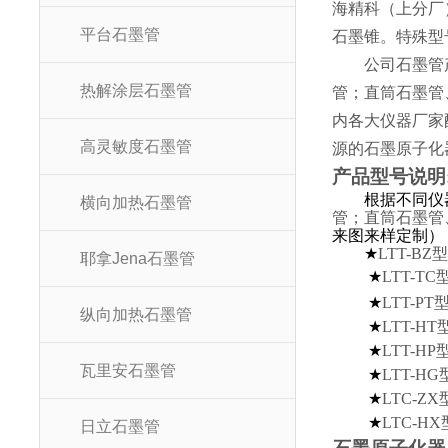
海精科（上分厂
平台石墨管
石墨锥。特殊型
公司石墨管
热解涂层石墨管
管；直筒石墨管
内各大仪器厂家
高灵敏度石墨管
源的石墨原子化
产品型
根据不同仪
横向加热石墨管
管；直筒石墨管
来图来样定制）
★
LTT-B
耶拿Jena石墨管
★
LTT-T
★
LTT-P
纵向加热石墨管
★
LTT-H
★
LTT-H
瓦里安石墨管
★
LTT-
★
LTC-
★
LTC-
日立石墨管