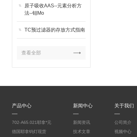
原子吸收AAS--元素分析方
法--钼Mo
TC预过滤器的存放方式指南
查看全部
产品中心
新闻中心
关于我们
702-A65.021耶拿*元
新闻资讯
公司简介
素分析仪反应罐
德国耶拿钨灯现货
技术文章
视频中心