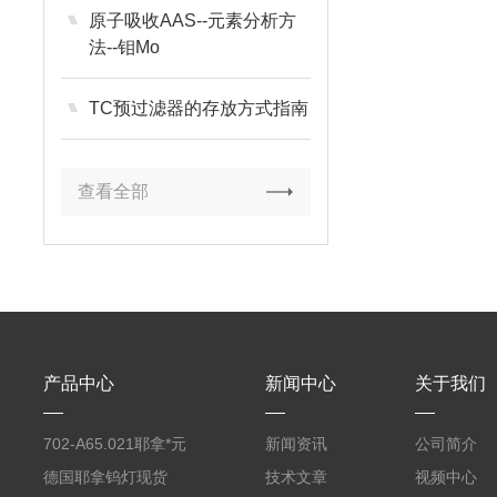
原子吸收AAS--元素分析方
法--钼Mo
TC预过滤器的存放方式指南
查看全部
产品中心
新闻中心
关于我们
702-A65.021耶拿*元
新闻资讯
公司简介
素分析仪反应罐
德国耶拿钨灯现货
技术文章
视频中心