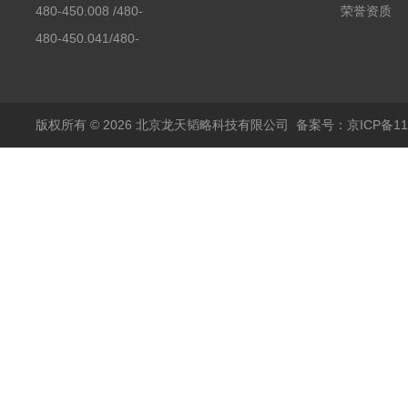
480-450.008 /480-
荣誉资质
450.008C耶拿镉Cd空
480-450.041/480-
心阴极灯（*）
450.041C德国耶拿原
装空心阴极灯钾K现货
包邮
版权所有 © 2026 北京龙天韬略科技有限公司
备案号：京ICP备110