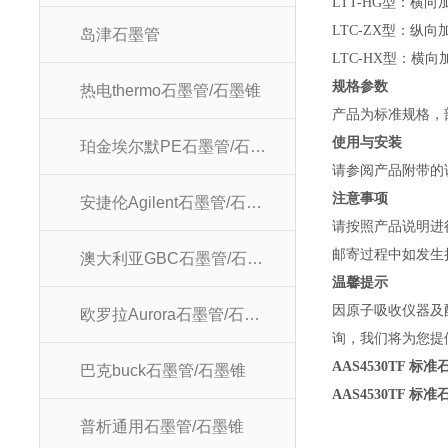
LTT-HG型：横
LTC-ZX型：纵向
岛津石墨管
LTC-HX型：横
规格参数
热电thermo石墨管/石墨锥
产品为标准规格，
使用与安装
珀金埃尔默PE石墨管/石墨锥
请参阅产品附带的
注意事项
安捷伦Agilent石墨管/石墨锥
请按照产品说明进
邮寄过程中如发生
澳大利亚GBC石墨管/石墨锥
温馨提示
因原子吸收仪器及
欧罗拉Aurora石墨管/石墨锥
询，我们将为您提
AAS4530TF 标准
巴克buck石墨管/石墨锥
AAS4530TF 标准
普析通用石墨管/石墨锥