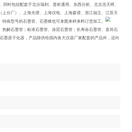
。同时包括配套于北分瑞利、普析通用、东西分析、北京浩天晖、
（上分厂）、上海光谱、上海仪电、上海森谱、浙江福立、江苏天
。特殊型号的石墨管、石墨锥也可来图来样来料订货加工。
、热解石墨管；标准石墨管、涂层石墨管；长寿命石墨管、直筒石
仪石墨原子化器，产品除供给国内各大仪器厂家配套的产品外，还向