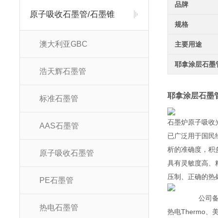
品牌
原子吸收石墨管/石墨锥
规格
澳大利亚GBC
主要用途
耶拿涂层石墨
浩天辉石墨管
耶拿涂层石墨管n
标准石墨管
石墨炉原子吸收
AAS石墨管
已广泛用于国民
析的准确度，积
原子吸收石墨管
具有灵敏度高、
压制、正确的热
PE石墨管
公司
热电石墨管
热电
Thermo
、