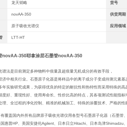
龙天韬略
货号
novAA-350
供货周期
原子吸收光谱仪
应用领域
管
LTT-HT
ovAA-350
耶拿涂层石墨管novAA-350
光谱法是目前测定多种物料中痕量及超痕量无机成分的有效手段，
经济中相关行业。石墨原子化器是将样品中的离子或分子变成待测元素基
多年实验研究成果，为获得优良的特定的耐抗性和热特性而采用特殊的高
精度好、重现性好、使用寿命长、性价比高的特点，其各项测试性能指标
处理、全过程的净化控制、精准的机械加工、特殊的涂覆技术、严格的性
备有覆盖国内外所有品牌原子吸收光谱仪用各型号石墨原子化器（石墨管
美国惠普
HP
、美国安捷伦
Agilent
、日本日立
Hitachi
、日本岛津
Shimadzu