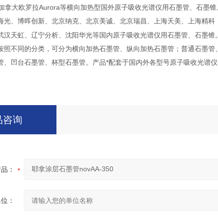
加拿大欧罗拉
Aurora
等横向加热型国外原子吸收光谱仪用石墨管、石墨锥
海光、博晖创新、北京纳克、北京美诚、北京瑞昌、上海天美、上海精科
武汉天虹、辽宁分析、沈阳华光等国内原子吸收光谱仪用石墨管、石墨锥
按照不同的分类，可分为横向加热石墨管、纵向加热石墨管；普通石墨管
管、凹台石墨管、杯型石墨管。产品*配套于国内外各型号原子吸收光谱
品咨询
产品：
单位：