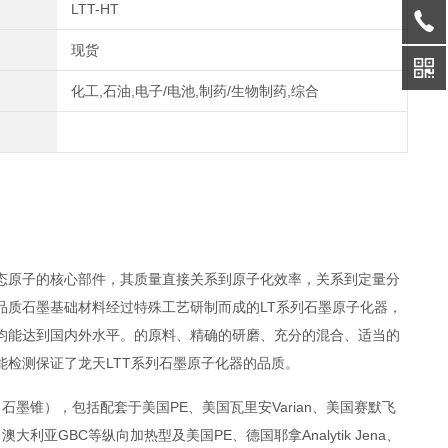
LTT-HT
现货
化工,石油,电子/电池,制药/生物制药,综合
态原子的核心部件，其质量直接关系到原子化效率，关系到定量分
品质石墨基础材料经过特殊工艺研制而成的
LT
系列石墨原子化器，
均能达到国内外水平。的原料、精确的研磨、充分的混合、适当的
能检测保证了龙天
LTT
系列石墨原子化器的品质。
、石墨锥），包括配套于美国
PE
、美国瓦里安
Varian
、美国赛默飞
、澳大利亚
GBC
等纵向加热型及美国
PE
、德国耶拿
Analytik Jena
、